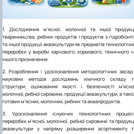
Матеріально-технічна база
Бази практичного навчання здобувачів
Інформація про акредитацію
1. Дослідження м’ясної, молочної та іншої продукці
тваринництва, рибних продуктів і продуктів з гідробіонт
та іншої продукції аквакультури як предметів технологічн
переробки у вироби харчового, кормового, технічного ч
іншого призначення.
2. Розроблення і удосконалення методологічних засад 
наукових методів досліджень хімічного складу т
структури, оцінювання якості і безпечності м’ясної
молочної, рибної сировини, продукції аквакультури, а так
готових м’ясних, молочних, рибних та аквапродуктів.
3. Удосконалення існуючих технологічних процесі
переробки м’ясної, молочної, рибної сировини та продукц
аквакультури у напряму розширення асортименту т