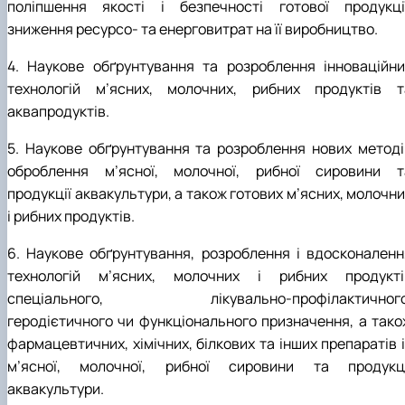
поліпшення якості і безпечності готової продукції
зниження ресурсо- та енерговитрат на її виробництво.
4. Наукове обґрунтування та розроблення інноваційни
технологій м’ясних, молочних, рибних продуктів т
аквапродуктів.
5. Наукове обґрунтування та розроблення нових методі
оброблення м’ясної, молочної, рибної сировини т
продукції аквакультури, а також готових м’ясних, молочн
і рибних продуктів.
6. Наукове обґрунтування, розроблення і вдосконаленн
технологій м’ясних, молочних і рибних продукті
спеціального, лікувально-профілактичного
геродієтичного чи функціонального призначення, а тако
фармацевтичних, хімічних, білкових та інших препаратів 
м’ясної, молочної, рибної сировини та продукці
аквакультури.