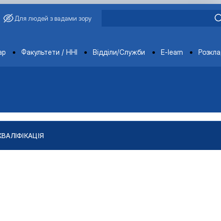
Для людей з вадами зору
ments
ар
Факультети / ННІ
Відділи/Служби
E-learn
Розкл
КВАЛІФІКАЦІЯ
"
тів
ління якістю і безпечністю продукції …