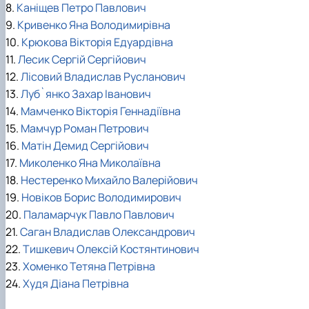
8.
Каніщев Петро Павлович
9.
Кривенко Яна Володимирівна
10.
Крюкова Вікторія Едуардівна
11.
Лесик Сергій Сергійович
12.
Лісовий Владислав Русланович
13.
Луб`янко Захар Іванович
14.
Мамченко Вікторія Геннадіївна
15.
Мамчур Роман Петрович
16.
Матін Демид Сергійович
17.
Миколенко Яна Миколаївна
18.
Нестеренко Михайло Валерійович
19.
Новіков Борис Володимирович
20.
Паламарчук Павло Павлович
21.
Саган Владислав Олександрович
22.
Тишкевич Олексій Костянтинович
23.
Хоменко Тетяна Петрівна
24.
Худя Діана Петрівна