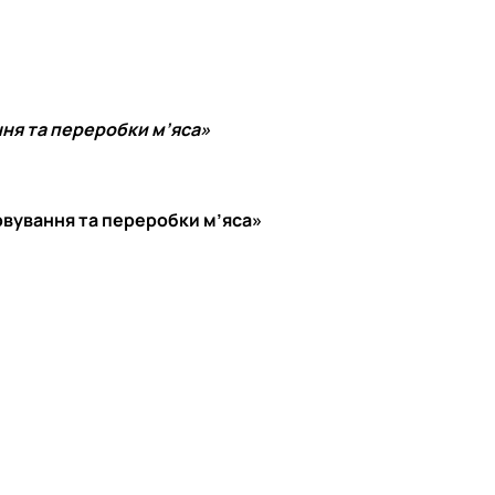
Матеріально-технічна база
Бази практичного навчання здобувачів
Інформація про акредитацію
ння та переробки м’яса»
рвування та переробки м’яса»