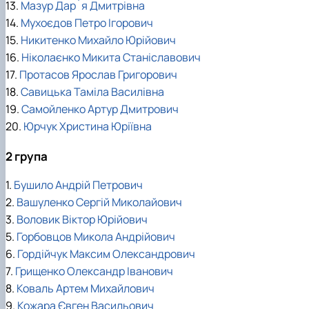
13.
Мазур Дар`я Дмитрівна
14.
Мухоєдов Петро Ігорович
15.
Никитенко Михайло Юрійович
16.
Ніколаєнко Микита Станіславович
17.
Протасов Ярослав Григорович
18.
Савицька Таміла Василівна
19.
Самойленко Артур Дмитрович
20.
Юрчук Христина Юріївна
2 група
1.
Бушило Андрій Петрович
2.
Вашуленко Сергій Миколайович
3.
Воловик Віктор Юрійович
5.
Горбовцов Микола Андрійович
6.
Гордійчук Максим Олександрович
7.
Грищенко Олександр Іванович
8.
Коваль Артем Михайлович
9.
Кожара Євген Васильович