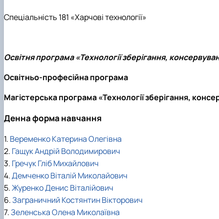
Сторінка магістра
Нормативні документи
Наші випускники
Спеціальність 181 «Харчові технології»
Відеородзинки
Підготовка аспірантів та докторантів
Рада молодих вчених та аспірантів
Освітня програма «Технології зберігання, консервува
Підвищення кваліфікації
Скринька довіри
Освітньо-професійна програма
Магістерська програма «Технології зберігання, консе
Денна форма навчання
1.
Веременко Катерина Олегівна
2.
Гащук Андрій Володимирович
3.
Гречук Гліб Михайлович
4.
Демченко Віталій Миколайович
5.
Журенко Денис Віталійович
6.
Заграничний Костянтин Вікторович
7.
Зеленська Олена Миколаївна