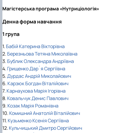
Магістерська програма «Нутриціологія»
Денна форма навчання
1 група
1.
Бабій Катерина Вікторівна
2.
Березньова Тетяна Миколаївна
3.
Бублик Олександра Андріївна
4.
Грищенко Дар`я Сергіївна
5.
Дурдас Андрій Миколайович
6.
Карзюк Богдан Віталійович
7.
Карнаухова Марія Ігорівна
8.
Ковальчук Денис Павлович
9.
Козак Марія Романівна
10.
Комишний Анатолій Віталійович
11.
Кузьменко Ксенія Сергіївна
12.
Кульчицький Дмитро Сергійович