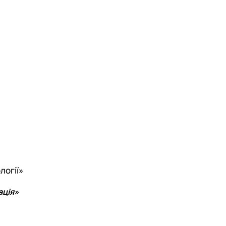
логії»
ація»