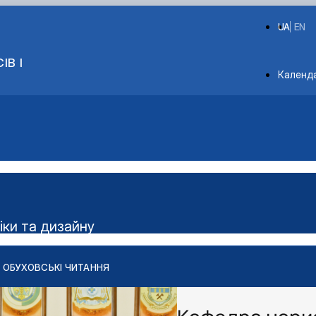
UA
EN
ІВ І
Depart
Календ
іки та дизайну
ОБУХОВСЬКІ ЧИТАННЯ