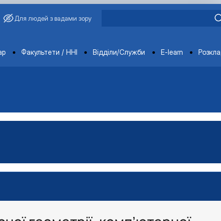
Для людей з вадами зору
ments
ар
Факультети / ННІ
Відділи/Служби
E-learn
Розкл