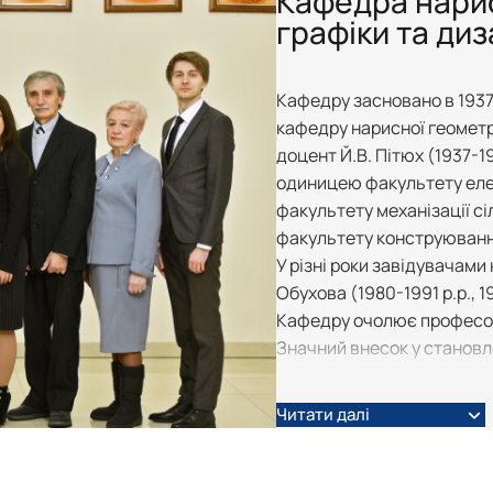
Кафедра нарис
графіки та ди
Кафедру засновано в 1937
кафедру нарисної геометр
доцент Й.В. Пітюх (1937-1
одиницею факультету елек
факультету механізації сіл
факультету конструюванн
У різні роки завідувачами 
Обухова (1980-1991 р.р., 19
Кафедру очолює професор
Значний внесок у становл
опубліковано 7 підручникі
19 видань на 6 мовах) та 
Читати далі
наукову школу).
Визнанням наукової школи 
п’яти провідних вузів Києв