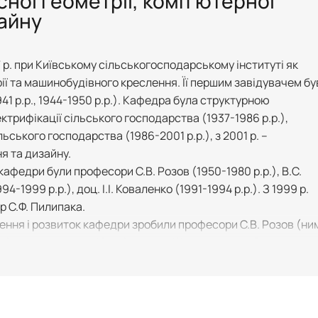
ної геометрії, комп’ютерної
зайну
 р. при Київському сільськогосподарському інституті як
ії та машинобудівного креслення. Її першим завідувачем бу
941 р.р., 1944-1950 р.р.). Кафедра була структурною
трифікації сільського господарства (1937-1986 р.р.),
ьського господарства (1986-2001 р.р.), з 2001 р. –
я та дизайну.
кафедри були професори С.В. Розов (1950-1980 р.р.), В.С.
94-1999 р.р.), доц. І.І. Коваленко (1991-1994 р.р.). З 1999 р.
 С.Ф. Пилипака.
ення і розвиток кафедри зробили професори С.В. Розов (ни
в і навчальних посібників, з яких “Курс черчения” витримав
В.С. Обухова (відкрила аспірантуру та створила на кафедрі
є те, що університет був одним із співорганізаторів серед
а 10-ої Всесвітньої конференції геометрів і графіків, яка