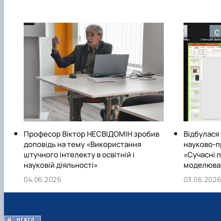
Професор Віктор НЕСВІДОМІН зробив
Відбулася 
доповідь на тему «Використання
науково-п
штучного інтелекту в освітній і
«Сучасні 
науковій діяльності»
моделюва
04.06.2026
03.06.202