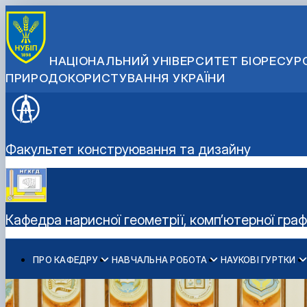
НАЦІОНАЛЬНИЙ УНІВЕРСИТЕТ БІОРЕСУРС
ПРИРОДОКОРИСТУВАННЯ УКРАЇНИ
Факультет конструювання та дизайну
Кафедра нарисної геометрії, комп’ютерної граф
ПРО КАФЕДРУ
НАВЧАЛЬНА РОБОТА
НАУКОВІ ГУРТКИ
Історія кафедри
Робочі програми
Віртуальна, доповнена та змішана реальність
Співробітники кафедри
Зв'язки з підприємствами
Комп'ютерна графіка та твердотільне моделювання