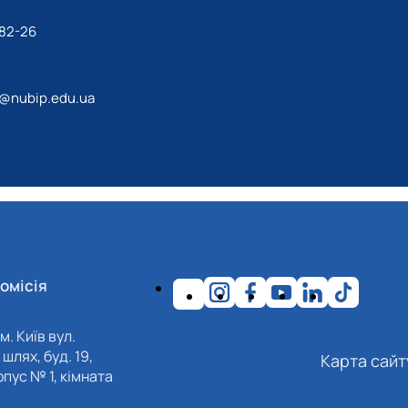
-82-26
a@nubip.edu.ua
омісія
м. Київ вул.
шлях, буд. 19,
Карта сайт
пус № 1, кімната