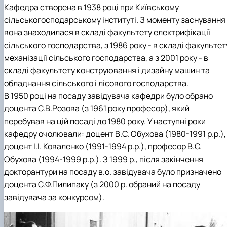
Кафедра створена в 1938 році при Київському
сільськогосподарському інституті. З моменту заснування
вона знаходилася в складі факультету електрифікації
сільського господарства, з 1986 року - в складі факультет
механізації сільського господарства, а з 2001 року - в
складі факультету конструювання і дизайну машин та
обладнання сільського і лісового господарства.
В 1950 році на посаду завідувача кафедри було обрано
доцента С.В.Розова (з 1961 року професор), який
перебував на цій посаді до 1980 року. У наступні роки
кафедру очолювали: доцент В.С. Обухова (1980-1991 р.р.),
доцент І.І. Коваленко (1991-1994 р.р.), професор В.С.
Обухова (1994-1999 р.р.). З 1999 р., після закінчення
докторантури на посаду в.о. завідувача було призначено
доцента С.Ф.Пилипаку (з 2000 р. обраний на посаду
завідувача за конкурсом).