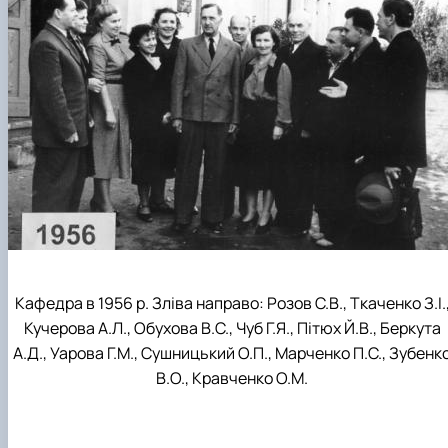
Кафедра в 1956 р. Зліва направо: Розов С.В., Ткаченко З.І.
Кучерова А.Л., Обухова В.С., Чуб Г.Я., Пітюх Й.В., Беркута
А.Д., Уарова Г.М., Сушницький О.П., Марченко П.С., Зубенк
В.О., Кравченко О.М.