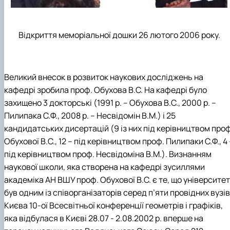
Відкриття меморіальної дошки 26 лютого 2006 року.
Великий внесок в розвиток наукових досліджень на
кафедрі зробила проф. Обухова В.С. На кафедрі було
захищено 3 докторські (1991 р. – Обухова В.С., 2000 р. –
Пилипака С.Ф., 2008 р. – Несвідомін В.М.) і 25
кандидатських дисертацій (9 із них під керівництвом проф
Обухової В.С., 12 – під керівництвом проф. Пилипаки С.Ф., 4 
під керівництвом проф. Несвідоміна В.М.). Визнанням
наукової школи, яка створена на кафедрі зусиллями
академіка АН ВШУ проф. Обухової В.С. є те, що університет
був одним із співорганізаторів серед п’яти провідних вузів
Києва 10-ої Всесвітньої конференції геометрів і графіків,
яка відбулася в Києві 28.07 - 2.08.2002 р. вперше на