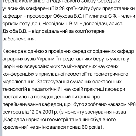
теренах колишнього Радянського Союзу. Серед 212
учасників конференції із 28 країн світу були представники
кафедри – професори Обухова В.С. і Пилипака С.Ф. – члени
оргкомітету, доц. Несвідомін В.М. – доповідач, асист.
Дзюба В.В. – відповідальний за комп’ютерне
забезпечення.
Кафедра є однією з провідних серед споріднених кафедр
аграрних вузів України. Її представники беруть участь у
щорічних всеукраїнських та міжнародних наукових
конференціях з прикладної геометрії та геометричного
моделювання. Застосування сучасних електронних
технологій в педагогічній і науковій практиці кафедри
поставило на порядок денний питання про
перейменування кафедри, що і було зроблено наказом №8
ректора від 12.04.2001 р. (з моменту заснування назва
„Кафедра нарисної геометрії та машинобудівного
креслення” не змінювалася понад 60 років).