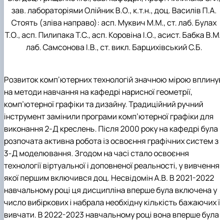
зав. лабораторіями Олійник В.О., к.т.н., доц. Василів П.А.
Стоять (зліва направо): асп. Муквич М.М., ст. лаб. Булах
Т.О., асп. Пилипака Т.С., асп. Коровіна І.О., асист. Бабка В.М.
лаб. Самсонова І.В., ст. викл. Барцихівський С.Б.
Розвиток комп’ютерних технологій значною мірою вплину
на методи навчання на кафедрі нарисної геометрії,
комп’ютерної графіки та дизайну. Традиційний ручний
інструмент замінили програми комп’ютерної графіки для
виконання 2-Д креслень. Після 2000 року на кафедрі була
розпочата активна робота із освоєння графічних систем з
3-Д моделювання. Згодом на часі стало освоєння
технології віртуальної і доповненої реальності, у вивчення
якої першим включився доц. Несвідомін А.В. В 2021-2022
навчальному році ця дисципліна вперше була включена у
число вибіркових і набрала необхідну кількість бажаючих ї
вивчати. В 2022-2023 навчальному році вона вперше була