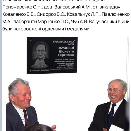
Пономаренко О.Н., доц. Залевський А.М., ст. викладачі
Коваленко В.В., Сидорко В.С., Ковальчук Л.П., Павлюченко
М.А., лаборанти Марченко П.С., Чуб А.Я. Всі учасники війни
були нагороджені орденами і медалями.