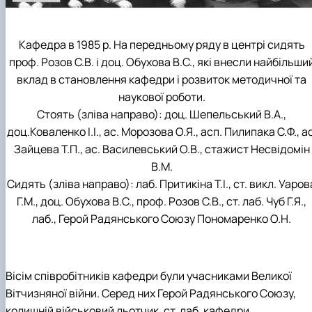
Кафедра в 1985 р. На передньому ряду в центрі сидять
проф. Розов С.В. і доц. Обухова В.С., які внесли найбільши
вклад в становлення кафедри і розвиток методичної та
наукової роботи.
Стоять (зліва направо): доц. Шепельський В.А.,
доц.Коваленко І.І., ас. Морозова О.Я., асп. Пилипака С.Ф., ас
Зайцева Т.П., ас. Василевський О.В., стажист Несвідомін
В.М.
Сидять (зліва направо): лаб. Притикіна Т.І., ст. викл. Уаров
Г.М., доц. Обухова В.С., проф. Розов С.В., ст. лаб. Чуб Г.Я.,
лаб., Герой Радянського Союзу Пономаренко О.Н.
Вісім співробітників кафедри були учасниками Великої
Вітчизняної війни. Серед них Герой Радянського Союзу,
колишній військовий льотчик, ст. лаб. кафедри