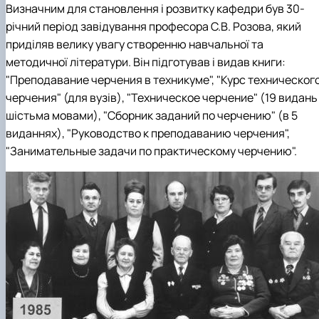
Визначним для становлення і розвитку кафедри був 30-
річний період завідування професора С.В. Розова, який
приділяв велику увагу створенню навчальної та
методичної літератури. Він підготував і видав книги:
"Преподавание черчения в техникуме", "Курс техническог
черчения" (для вузів), "Техническое черчение" (19 видань
шістьма мовами), "Сборник заданий по черчению" (в 5
виданнях), "Руководство к преподаванию черчения",
"Занимательные задачи по практическому черчению".