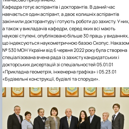
Кафедра готує аспірантів і докторантів. В даний час
навчається один аспірант, а двоє колишніх аспірантів
закінчили докторантуру і готують роботи до захисту. У них
а також у викладачів кафедри, серед яких всі мають
наукові ступені, опубліковано більше 30 праць у виданнях,
що індексуються наукометричною базою Скопус. Наказо
№ 530 МОН України від 6 червня 2022 року була створена
спеціалізована вчена рада із захисту кандидатських і
докторських дисертацій зі спеціальностей 05.01.01
«Прикладна геометрія, інженерна графіка» і 05.23.01
«Будівельні конструкції, будівлі та споруди».