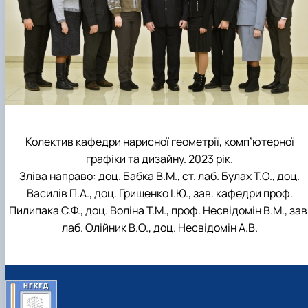
Колектив кафедри нарисної геометрії, комп’ютерної
графіки та дизайну. 2023 рік.
Зліва направо: доц. Бабка В.М., ст. лаб. Булах Т.О., доц.
Василів П.А., доц. Грищенко І.Ю., зав. кафедри проф.
Пилипака С.Ф., доц. Воліна Т.М., проф. Несвідомін В.М., зав
лаб. Олійник В.О., доц. Несвідомін А.В.