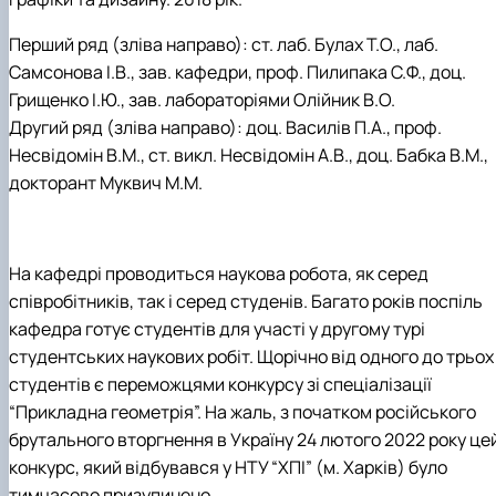
Перший ряд (зліва направо): ст. лаб. Булах Т.О., лаб.
Самсонова І.В., зав. кафедри, проф. Пилипака С.Ф., доц.
Грищенко І.Ю., зав. лабораторіями Олійник В.О.
Другий ряд (зліва направо): доц. Василів П.А., проф.
Несвідомін В.М., ст. викл. Несвідомін А.В., доц. Бабка В.М.,
докторант Муквич М.М.
На кафедрі проводиться наукова робота, як серед
співробітників, так і серед студенів. Багато років поспіль
кафедра готує студентів для участі у другому турі
студентських наукових робіт. Щорічно від одного до трьох
студентів є переможцями конкурсу зі спеціалізації
“Прикладна геометрія”. На жаль, з початком російського
брутального вторгнення в Україну 24 лютого 2022 року це
конкурс, який відбувався у НТУ “ХПІ” (м. Харків) було
тимчасово призупинено.