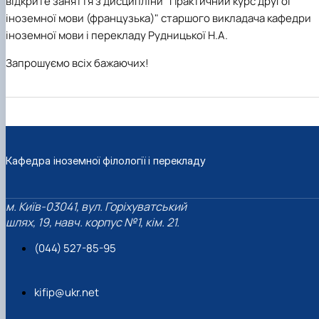
відкрите заняття з дисципліни "Практичний курс другої
іноземної мови (французька)" старшого викладача кафедри
іноземної мови і перекладу Рудницької Н.А.
Запрошуємо всіх бажаючих!
Кафедра іноземної філології і перекладу
м. Київ-03041, вул. Горіхуватський
шлях, 19, навч. корпус №1, кім. 21.
(044) 527-85-95
kifip@ukr.net