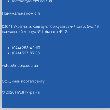
rectorat@nubip.edu.ua
Приймальна комісія
03041, Україна, м. Київ вул. Горіхуватський шлях, буд. 19,
навчальний корпус № 1, кімната № 12.
(044) 258-42-63
(044) 527-83-08
vstup@nubip.edu.ua
Офіційний портал сайту
© 2026 НУБІП Україна