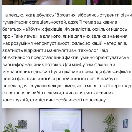
На лекцію, яка відбулась 18 жовтня, зібрались студенти різн
гуманітарних спеціальностей, адже її тема зацікавила
багатьох майбутніх фахівців. Журналістів, оскільки йшлось
про «Fake news», а для кого, як не для них велике значення
має розуміння неприпустимості фальсифікацій матеріалів,
здатність відрізняти маніпулятивні технології від
об’єктивного представлення фактів, уміння орієнтуватись у
вирі інформаційних потоків. Для майбутніх фахівців з
міжнародних відносин були цікавими приклади фальсифікаці
подій і фактів чеської й європейської історії. А майбутні
перекладачі слухали лекцію німецькою мовою та її переклад 
співставляли вибір лексики, вживання синтаксичних
конструкцій, стилістичні особливості перекладу.