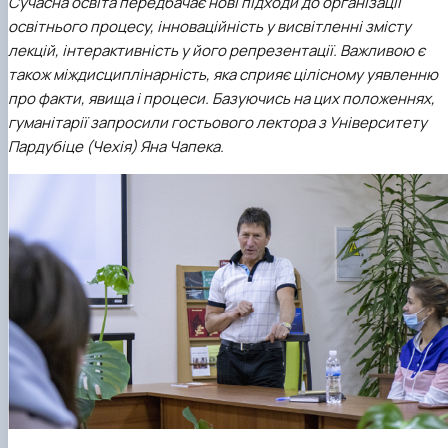
Сучасна освіта передбачає нові підходи до організації
освітнього процесу, інноваційність у висвітленні змісту
лекцій, інтерактивність у його репрезентації. Важливою є
також міждисциплінарність, яка сприяє цілісному уявленню
про факти, явища і процеси. Базуючись на цих положеннях,
гуманітарії запросили гостьового лектора з Університету
Пардубіце (Чехія) Яна Чапека.