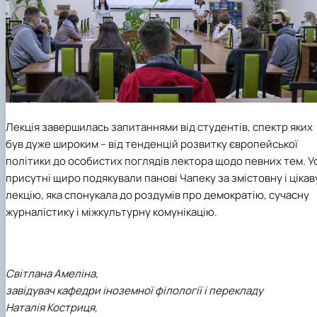
Лекція завершилась запитаннями від студентів, спектр яких
був дуже широким – від тенденцій розвитку європейської
політики до особистих поглядів лектора щодо певних тем. Ус
присутні щиро подякували панові Чапеку за змістовну і цікав
лекцію, яка спонукала до роздумів про демократію, сучасну
журналістику і міжкультурну комунікацію.
Світлана Амеліна,
завідувач кафедри іноземної філології і перекладу
Наталія Костриця,