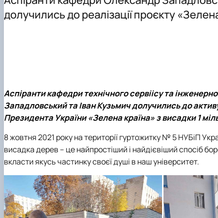
Події
Обгрунтування методів діагностування і прогнозуван
долучились до реалізації проєкту «Зелена
Курси та лекції
Основи діагностики мобільної сільськогосподарської 
Проектування технологічних процесів у рослинництві
Аспіранти кафедри технічного сервіісу та інженерн
Западловський та Іван Кузьмич долучились до активу
Президента України «Зелена країна» з висадки 1 міл
8 жовтня 2021 року на території гуртожитку № 5 НУБіП Укр
висадка дерев – це найпростіший і найдієвіший спосіб бор
вкласти якусь частинку своєї душі в наш університет.