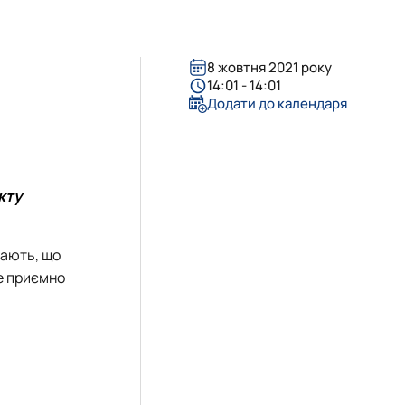
ergy Delivered…
ervices – Theory…
als
 for sustaina…
 the Impleme…
8 жовтня 2021 року
14:01 - 14:01
 Business – 202…
Додати до календаря
ne
 "Agricultur…
tems in sustainab…
кту
T project
чають, що
же приємно