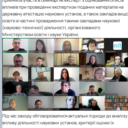
прийняла участь в семінарі як експерт з оцінювання описів
Проєкт «Розвиток лідерських навичок жінок
впливів при проведенні експертизи поданих матеріалів на
та мереж для забезпечення рівності у …
державну атестацію наукових установ, а також закладів вищо
освіти в частині провадження такими закладами наукової
(науково-технічної) діяльності, організованого
Міністерством освіти і науки України.
Під час заходу обговорювалися актуальні підходи до аналізу
впливу діяльності наукових установ, критерії оцінки їх