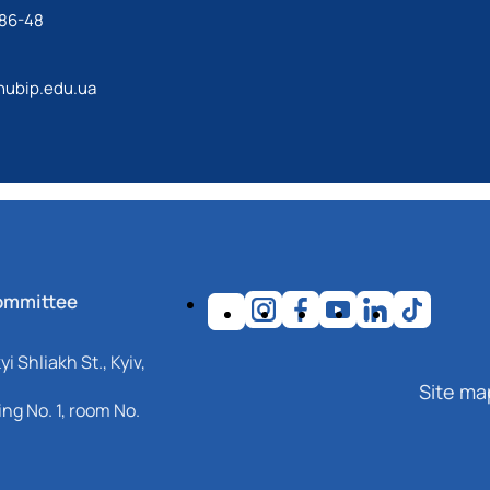
-86-48
ubip.edu.ua
ommittee
i Shliakh St., Kyiv,
Site ma
ng No. 1, room No.