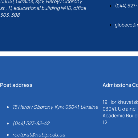
03041, Ukraine, Kyiv, Heroyv Oborony
(044) 527
st., 11, educational building №10, office
303, 308.
globeco@n
Post address
Admissions C
19 Horikhuvatsky
15 Heroiv Oborony, Kyiv, 03041, Ukraine
03041, Ukraine
Academic Buildi
12
(044) 527-82-42
rectorat@nubip.edu.ua