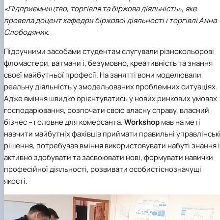
Проєкт «Розвиток лідерських навичок жінок
«Підприємництво, торгівля та біржова діяльність», яке
та мереж для забезпечення рівності у …
провела доцент кафедри біржової діяльності і торгівлі
Анна
Слободяник
.
Підручними засобами студентам слугували різнокольорові
фломастери, ватмани і, безумовно, креативність та знання
своєї майбутньої професії. На занятті вони моделювали
реальну діяльність у змодельованих проблемних ситуаціях.
Адже вміння швидко орієнтуватись у нових ринкових умовах
господарювання, розпочати свою власну справу, власний
бізнес – головне для комерсанта.
Workshop
мав на меті
навчити майбутніх фахівців приймати правильні управлінськ
рішення, потребував вміння використовувати набуті знання і
активно здобувати та засвоювати нові, формувати навички
професійної діяльності, розвивати особистіснозначущі
якості.