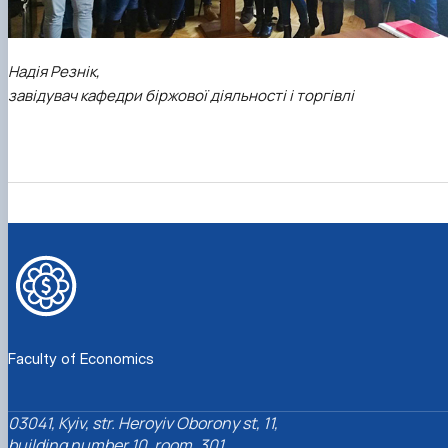
Надія Резнік,
завідувач кафедри біржової діяльності і торгівлі
Faculty of Economics
03041, Kyiv, str. Heroyiv Oborony st, 11,
building number 10, room. 301.