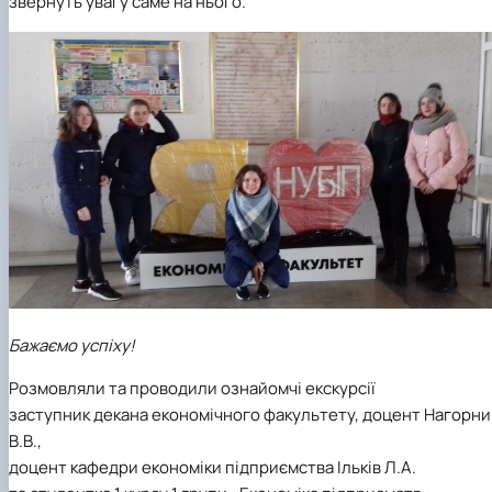
звернуть увагу саме на нього.
Бажаємо успіху!
Розмовляли та проводили ознайомчі екскурсії
заступник декана економічного факультету, доцент Нагорн
В.В.,
доцент кафедри економіки підприємства Ільків Л.А.