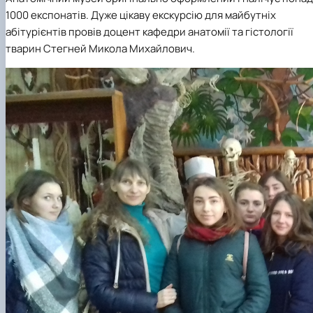
1000 експонатів. Дуже цікаву екскурсію для майбутніх
абітурієнтів провів доцент кафедри анатомії та гістології
тварин Стегней Микола Михайлович.