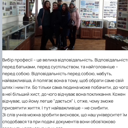
Вибір професії – це велика відповідальність. Відповідальніст
перед батьками, перед суспільством, та найголовніше –
перед собою. Відповідальність перед собою, мабуть,
найважливіша, й полягає вона в тому, щоб обрати саме свій
шлях і ним іти. Бо тільки сама людина може побачити, до чог
в неї більший хист, до чого відчуває вона покликання. Кожен
відчуває, що йому легше "дається" і, отже, чому зможе
присвятити життя. І тут найважливіше – не схибити.
Зі слів учнів можна зробити висновок, що наш університет їм
сподобався та при подачі документів вони обов’язково