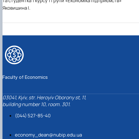
та студентка 1 курсу 1 групи «Економіка підприємств»
Яковишина І.
Faculty of Economics
03041, Kyiv, str. Heroyiv Oborony st, 11,
building number 10, room. 301.
(044) 527-85-40
economy_dean@nubip.edu.ua