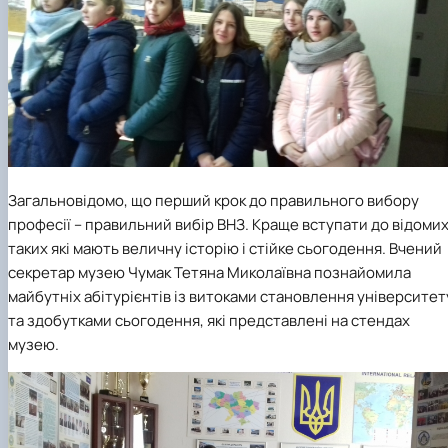
Загальновідомо, що перший крок до правильного вибору
професії – правильний вибір ВНЗ. Краще вступати до відомих
таких які мають величну історію і стійке сьогодення. Вчений
секретар музею Чумак Тетяна Миколаївна познайомила
майбутніх абітурієнтів із витоками становлення університет
та здобутками сьогодення, які представлені на стендах
музею.