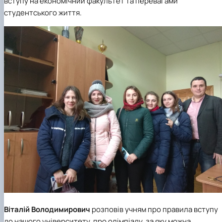
вступу на економічний факультет та перевагами
студентського життя.
Віталій Володимирович
розповів учням про правила вступу
до нашого університету, про олімпіаду, за яку можна