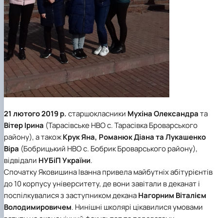
21 лютого 2019 р.
старшокласники
Мухіна Олександра
та
Вітер Ірина
(Тарасівське НВО с. Тарасівка Броварського
району), а також
Крук Яна, Романюк Діана та Лукашенко
Віра
(Бобрицький НВО с. Бобрик Броварського району),
відвідали
НУБіП України
.
Спочатку Яковишина Іванна привела майбутніх абітурієнтів
до 10 корпусу університету, де вони завітали в деканат і
поспілкувалися з заступником декана
Нагорним Віталієм
Володимировичем
. Нинішні школярі цікавилися умовами