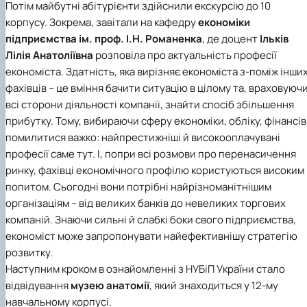
Потім майбутні абітурієнти здійснили екскурсію до 10
корпусу. Зокрема, завітали на кафедру
економіки
підприємства ім. проф. І.Н. Романенка
, де доцент
Ільків
Лілія Анатоліївна
розповіла про актуальність професії
економіста. Здатність, яка вирізняє економіста з-поміж інши
фахівців – це вміння бачити ситуацію в цілому та, враховуюч
всі сторони діяльності компанії, знайти спосіб збільшення
прибутку. Тому, вибираючи сферу економіки, обліку, фінансів
помилитися важко: найпрестижніші й високооплачувані
професії саме тут. І, попри всі розмови про перенасичення
ринку, фахівці економічного профілю користуються високим
попитом. Сьогодні вони потрібні найрізноманітнішим
організаціям – від великих банків до невеликих торгових
компаній. Знаючи сильні й слабкі боки свого підприємства,
економіст може запропонувати найефективнішу стратегію
розвитку.
Наступним кроком в ознайомленні з НУБіП України стало
відвідування
музею анатомії
, який знаходиться у 12-му
навчальному корпусі.