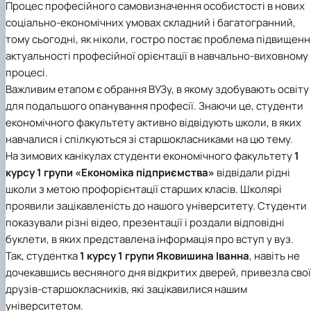
Процес професійного самовизначення особистості в нових
Проєкт «Розвиток лідерських навичок жінок
соціально-економічних умовах складний і багатогранний,
та мереж для забезпечення рівності у …
тому сьогодні, як ніколи, гостро постає проблема підвищенн
актуальності професійної орієнтації в навчально-виховному
процесі.
Важливим етапом є обрання ВУЗу, в якому здобувають освіту
для подальшого опанування професії. Знаючи це, студенти
економічного факультету активно відвідують школи, в яких
навчалися і спілкуються зі старшокласниками на цю тему.
На зимових канікулах студенти економічного факультету
1
курсу 1 групи «Економіка підприємства»
відвідали рідні
школи з метою профорієнтації старших класів. Школярі
проявили зацікавленість до нашого університету. Студенти
показували різні відео, презентації і роздали відповідні
буклети, в яких представлена інформація про вступ у вуз.
Так, студентка
1 курсу 1 групи Яковишина Іванна
, навіть не
дочекавшись весняного дня відкритих дверей, привезла сво
друзів-старшокласників, які зацікавилися нашим
університетом.