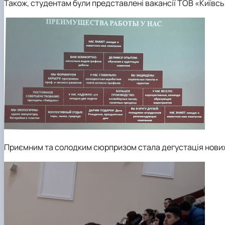
Також, студентам були представлені вакансії ТОВ «Київсь
Приємним та солодким сюрпризом стала дегустація нових