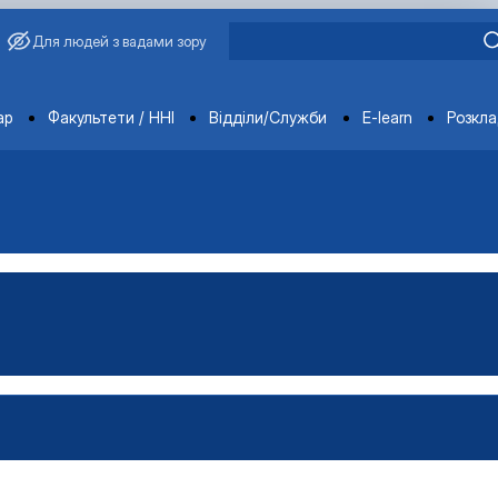
Для людей з вадами зору
ments
ар
Факультети / ННІ
Відділи/Служби
E-learn
Розкл
овича Завадського
ганізацій і адміністрування"
Управління виробництвом»
чне забезпечення