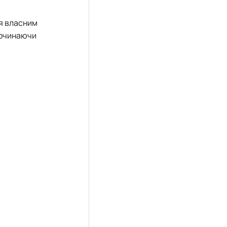
ся власним
починаючи