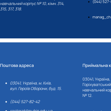
(044) 527
навчальний корпус № 10, кімн. 314,
315, 317, 318.
manag_cha
Поштова адреса
Приймальна к
03041, Україна, 
03041, Україна, м. Київ,
Горіхуватський 
вул. Героїв Оборони, буд. 15.
навчальний кор
№ 12.
(044) 527-82-42
rectorat@nubip.edu.ua