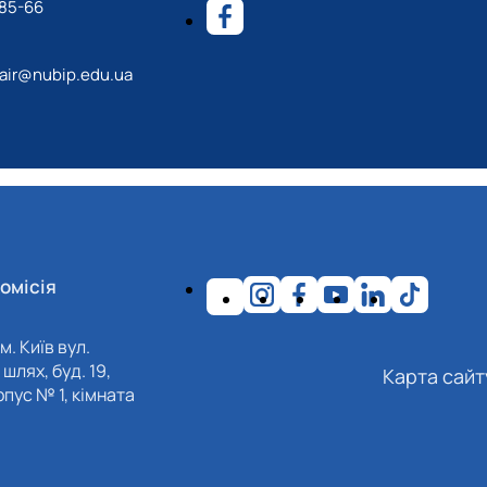
-85-66
ir@nubip.edu.ua
омісія
м. Київ вул.
шлях, буд. 19,
Карта сайт
пус № 1, кімната