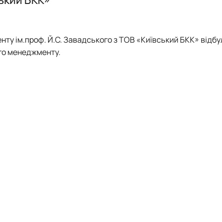
ського
Наукова школа О.Д. Гудзинського 
країни
 менеджменту»
програми, ЕНК, 2026-2027 н.р.
нту ім.проф. Й.С. Завадського з ТОВ «Київський БКК» відбу
го менеджменту.