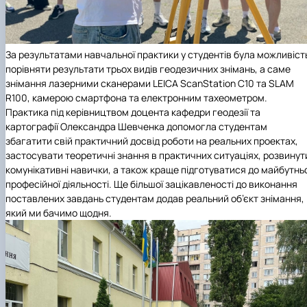
За результатами навчальної практики у студентів була можливіст
порівняти результати трьох видів геодезичних знімань, а саме
знімання лазерними сканерами LEICA ScanStation C10 та SLAM
R100, камерою смартфона та електронним тахеометром.
Практика під керівництвом доцента
кафедри геодезії та
картографії
Олександра Шевченка допомогла студентам
збагатити свій практичний досвід роботи на реальних проектах,
застосувати теоретичні знання в практичних ситуаціях, розвинут
комунікативні навички, а також краще підготуватися до майбутнь
професійної діяльності. Ще більшої зацікавленості до виконання
поставлених завдань студентам додав реальний об’єкт знімання,
який ми бачимо щодня.