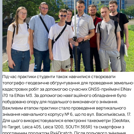
Під час практики студенти також навчилися створювати
топографо-геодезичне обґрунтування для проведення земельно
кадастрових робіт за допомогою сучасних GNSS-приймачі ElNav
і70 та ElNav М3. За допомогою навігаційного обладнання було
побудовано опору для подальшого виконавчого знімання.
Важливим етапом практики стало проведення вертикального
знімання навчального корпусу № 6, що по вул. Васильківська, 17.
Для цього використовувалися електронні тахеометри (GeoMax,
Hi-Target, Leica 405, Leica 1200, SOUTH 365R) та смартфони з
програмним продуктом Pix4Dcatch. Після польового знімання