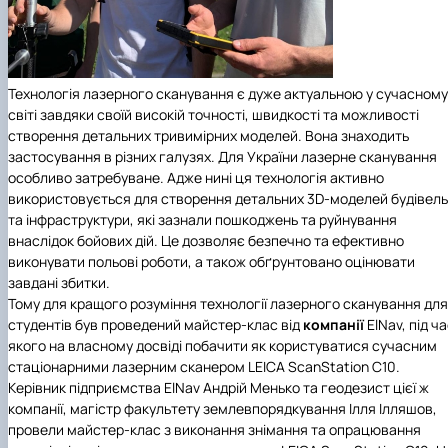
Технологія лазерного сканування є дуже актуальною у сучасному
світі завдяки своїй високій точності, швидкості та можливості
створення детальних тривимірних моделей. Вона знаходить
застосування в різних галузях. Для України лазерне сканування
особливо затребуване. Адже нині ця технологія активно
використовується для створення детальних 3D-моделей будівель
та інфраструктури, які зазнали пошкоджень та руйнування
внаслідок бойових дій. Це дозволяє безпечно та ефективно
виконувати польові роботи, а також обґрунтовано оцінювати
завдані збитки.
Тому для кращого розуміння технології лазерного сканування для
студентів був проведений майстер-клас від
компанії
ElNav
, під ч
якого на власному досвіді побачити як користуватися сучасним
стаціонарними лазерним сканером LEICA ScanStation C10.
Керівник підприємства ElNav Андрій Менько та геодезист цієї ж
компанії, магістр факультету землевпорядкування Ілля Ілляшов,
провели майстер-клас з виконання знімання та опрацювання