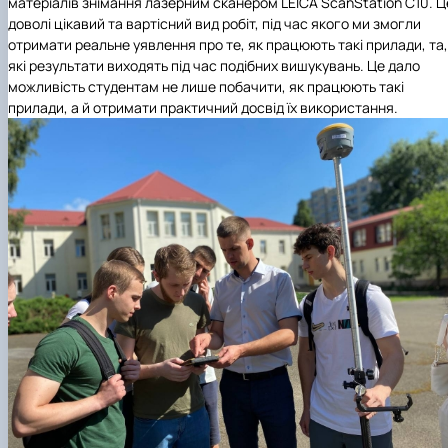
матеріалів знімання лазерним сканером LEICA ScanStation C10. Ц
доволі цікавий та вартісний вид робіт, під час якого ми змогли
отримати реальне уявлення про те, як працюють такі прилади, та,
які результати виходять під час подібних вишукувань. Це дало
можливість студентам не лише побачити, як працюють такі
прилади, а й отримати практичний досвід їх використання.