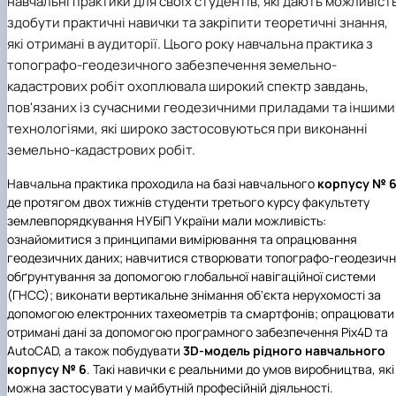
навчальні практики для своїх студентів, які дають можливіст
здобути практичні навички та закріпити теоретичні знання,
які отримані в аудиторії. Цього року навчальна практика з
топографо-геодезичного забезпечення земельно-
кадастрових робіт охоплювала широкий спектр завдань,
пов'язаних із сучасними геодезичними приладами та іншими
технологіями, які широко застосовуються при виконанні
земельно-кадастрових робіт.
Навчальна практика проходила на базі навчального
корпусу № 
де протягом двох тижнів студенти третього курсу
факультету
землевпорядкування
НУБіП України
мали можливість:
ознайомитися з принципами вимірювання та опрацювання
геодезичних даних; навчитися створювати топографо-геодезич
обґрунтування за допомогою глобальної навігаційної системи
(ГНСС); виконати вертикальне знімання об'єкта нерухомості за
допомогою електронних тахеометрів та смартфонів; опрацювати
отримані дані за допомогою програмного забезпечення Pix4D та
AutoCAD, а також побудувати
3D-модель рідного навчального
корпусу № 6
. Такі навички є реальними до умов виробництва, які
можна застосувати у майбутній професійній діяльності.