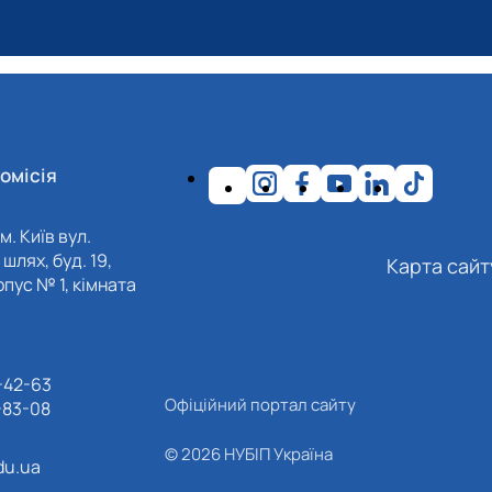
омісія
м. Київ вул.
шлях, буд. 19,
Карта сайт
пус № 1, кімната
-42-63
Офіційний портал сайту
-83-08
© 2026 НУБІП Україна
du.ua