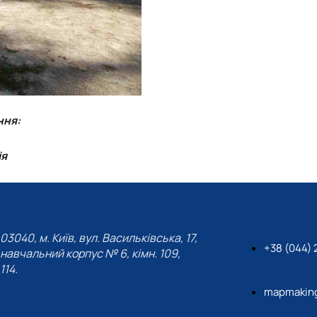
ння:
ія
03040, м. Київ, вул. Васильківська, 17,
+38 (044)
навчальний корпус № 6, кімн. 109,
114.
mapmaking