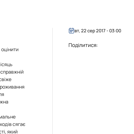
ового гуртка
ового гуртка
ти
 оголошення
ти
ти
ти
 оголошення
вт, 22 сер 2017 - 03:00
Поділитися:
 оцінити
місяць
 справжній
 свіже
 проживання
ля
ожна
імальне
ходів сягає
ті, який