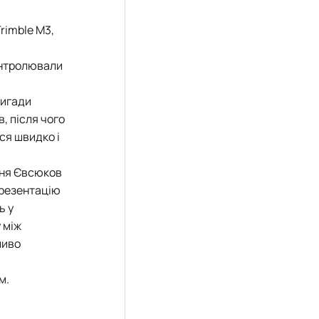
rimble M3,
контролювали
ригади
, після чого
ся швидко і
ння Євсюков
презентацію
ь у
 між
ливо
м.