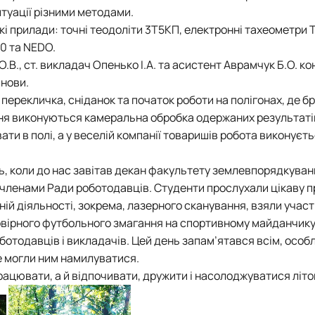
туації різними методами.
і прилади: точні теодоліти 3Т5КП, електронні тахеометри T
50 та NEDO.
О.В., ст. викладач Опенько І.А. та асистент Аврамчук Б.О. 
анови.
перекличка, сніданок та початок роботи на полігонах, де б
ня виконуються камеральна обробка одержаних результатів
ти в полі, а у веселій компанії товаришів робота виконуєть
ь, коли до нас завітав декан факультету землевпорядкува
 членами Ради роботодавців. Студенти прослухали цікаву 
ій діяльності, зокрема, лазерного сканування, взяли участ
овірного футбольного змагання на спортивному майданчику
тодавців і викладачів. Цей день запам’ятався всім, особ
е могли ним намилуватися.
працювати, а й відпочивати, дружити і насолоджуватися літо