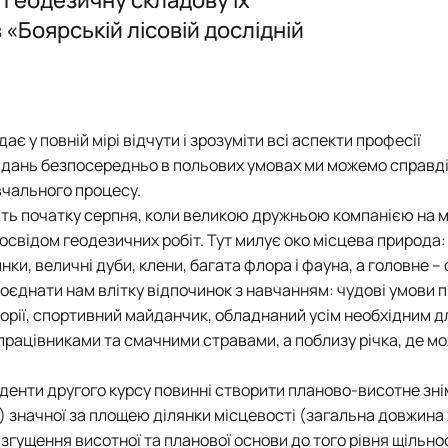
ення)
Електронне середовище
Відзнаки
Члени наук
Члени наук
План робо
 «Боярській лісовій дослідній
 та картографічні вишукування…
Новини та
План робо
План робо
Звіт
План робо
Звіт
Звіт
Новини та
Звіт
Відзнаки
 у повній мірі відчути і зрозуміти всі аспекти професії
вдань безпосередньо в польових умовах ми можемо справді
авчального процесу.
ють початку серпня, коли великою дружньою компанією на 
свідом геодезичних робіт. Тут милує око місцева природа:
нки, величні дуби, клени, багата флора і фауна, а головне –
поєднати нам влітку відпочинок з навчанням: чудові умови
орії, спортивний майданчик, обладнаний усім необхідним д
 працівниками та смачними стравами, а поблизу річка, де м
уденти другого курсу повинні створити планово-висотне зн
) значної за площею ділянки місцевості (загальна довжина 
гущення висотної та планової основи до того рівня щільнос