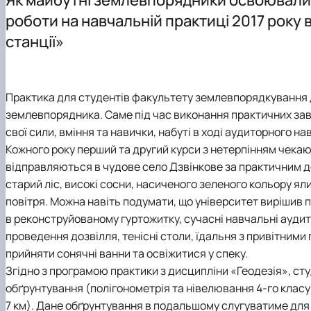
Культурно-виховна робота
Навчальні лабораторії (матеріально-технічне забезпеч
Студентський науковий гурток «Геодезія»
Графік проведення консультацій
роботи на навчальній практиці 2017 року в
Моніторинг якості атмосферного повітря
Практичне навчання
Студентський науковий гурток «Топографо-геодезичні
станції»
Орієнтовна тематика кваліфікаційних робіт
Студентський науковий гурток «Інженерна геодезія»
Практика для студентів факультету землевпорядкування дає
землевпорядника. Саме під час виконання практичних за
свої сили, вміння та навички, набуті в ході аудиторного н
Кожного року перший та другий курси з нетерпінням чека
відправляються в чудове село Дзвінкове за практичним до
старий ліс, високі сосни, насиченого зеленого кольору яли
повітря. Можна навіть подумати, що університет вирішив 
в реконструйованому гуртожитку, сучасні навчальні аудит
проведення дозвілля, тенісні столи, їдальня з привітними
прийняти сонячні ванни та освіжитися у спеку.
Згідно з програмою практики з дисципліни «Геодезія», ст
обґрунтування (полігонометрія та нівелювання 4-го класу
7 км). Дане обґрунтування в подальшому слугуватиме для з