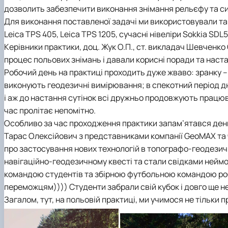
дозволить забезпечити виконання знімання рельєфу та си
Для виконання поставленої задачі ми використовували так
Leiсa TPS 405, Leiсa TPS 1205, сучасні нівеліри Sokkia SDL
Керівники практики, доц. Жук О.П., ст. викладач Шевченко 
процес польових знімань і давали корисні поради та наст
Робочий день на практиці проходить дуже жваво: зранку – 
виконують геодезичні вимірювання; в спекотний період д
і аж до настання сутінок всі дружньо продовжують працюва
час пролітає непомітно.
Особливо за час проходження практики запам’ятався ден
Тарас Олексійович з представниками компанії GeoMAX та
про застосування нових технологій в топографо-геодезичн
навігаційно-геодезичному квесті та стали свідками нейм
командою студентів та збірною футбольною командою робо
переможцям)))) Студенти забрали свій кубок і довго ще н
Загалом, тут, на польовій практиці, ми учимося не тільки 