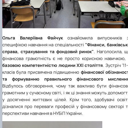
Ольга Валеріївна Файчук
ознайомила випускників з
специфікою навчання на спеціальності
"Фінанси, банківсь
справа, страхування та фондовий ринок"
. Наголосила, 
фінансова грамотність є не просто корисною навичкою, 
базовою компетентністю людини ХХІ століття
.
Зустріч ʼ11
класів була присвячена підвищенню
фінансової обізнанос
та формуванню правильного фінансового мисленн
Відбулось обговорення, чому так важливо бути фінансов
грамотним у сучасному світі, і як ці знання можуть допомог
у досягненні життєвих цілей. Крім того, здобувачі освіт
дізналися про переваги професій у фінансовому секторі т
перспективи навчання в НУБіП України.