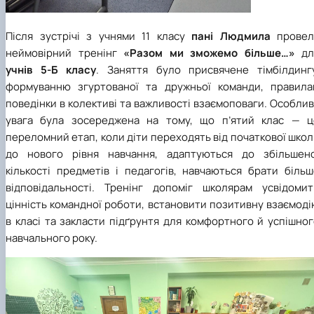
Після зустрічі з учнями 11 класу
пані Людмила
провел
неймовірний тренінг
«Разом ми зможемо більше…»
дл
учнів 5-Б класу
. Заняття було присвячене тімбілдингу
формуванню згуртованої та дружньої команди, правила
поведінки в колективі та важливості взаємоповаги. Особли
увага була зосереджена на тому, що п’ятий клас — ц
переломний етап, коли діти переходять від початкової шко
до нового рівня навчання, адаптуються до збільшено
кількості предметів і педагогів, навчаються брати більш
відповідальності. Тренінг допоміг школярам усвідомит
цінність командної роботи, встановити позитивну взаємод
в класі та закласти підґрунтя для комфортного й успішно
навчального року.