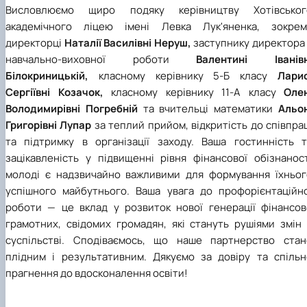
Висловлюємо щиро подяку керівництву Хотівськог
академічного ліцею імені Левка Лук'яненка, зокрем
директорці
Наталії Василівні Неруш,
заступнику директора
навчально-виховної роботи
Валентині Іванівн
Білокриницькій,
класному керівнику
5-Б класу
Ларис
Сергіївні Козачок,
класному керівнику 11-А класу
Олен
Володимирівні Погребній
та вчительці математики
Альон
Григорівні Лупар
за теплий прийом, відкритість до співпра
та підтримку в організації заходу. Ваша гостинність т
зацікавленість у підвищенні рівня фінансової обізнаност
молоді є надзвичайно важливими для формування їхньог
успішного майбутнього. Ваша увага до профорієнтаційно
роботи — це вклад у розвиток нової генерації фінансов
грамотних, свідомих громадян, які стануть рушіями змін 
суспільстві. Сподіваємось, що наше партнерство стан
плідним і результативним. Дякуємо за довіру та спільн
прагнення до вдосконалення освіти!