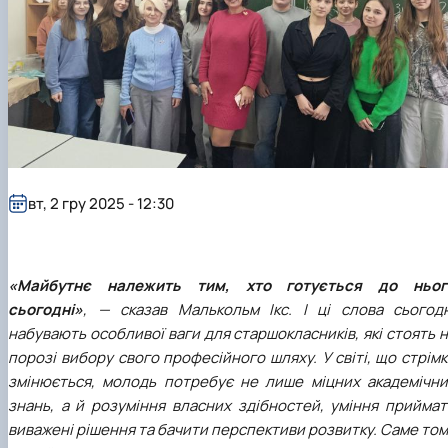
вт, 2 гру 2025 - 12:30
«Майбутнє належить тим, хто готується до ньог
сьогодні»
, — сказав Малькольм Ікс. І ці слова сьогодн
набувають особливої ваги для старшокласників, які стоять 
порозі вибору свого професійного шляху. У світі, що стрім
змінюється, молодь потребує не лише міцних академічни
знань, а й розуміння власних здібностей, уміння приймат
виважені рішення та бачити перспективи розвитку. Саме то