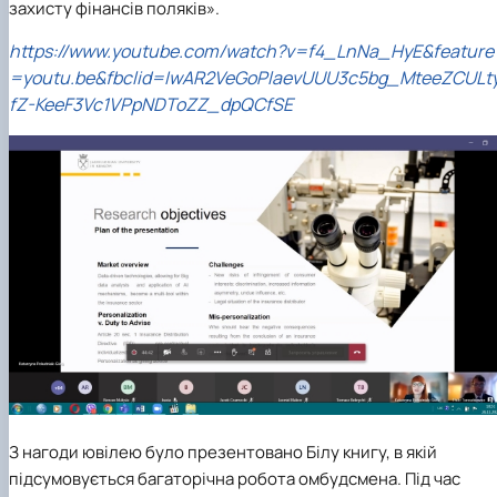
захисту фінансів поляків».
https://www.youtube.com/watch?v=f4_LnNa_HyE&feature
=youtu.be&fbclid=IwAR2VeGoPlaevUUU3c5bg_MteeZCULt
fZ-KeeF3Vc1VPpNDToZZ_dpQCfSE
З нагоди ювілею було презентовано Білу книгу, в якій
підсумовується багаторічна робота омбудсмена. Під час