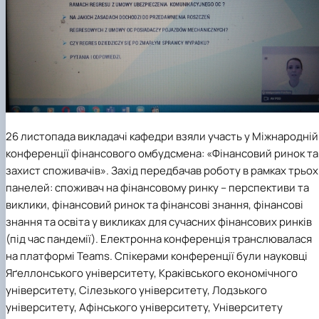
26 листопада
викладачі кафедри взяли участь у Міжнародній
конференції фінансового омбудсмена: «Фінансовий ринок та
захист споживачів». Захід передбачав роботу в рамках трьох
панелей: споживач на фінансовому ринку – перспективи та
виклики, фінансовий ринок та фінансові знання, фінансові
знання та освіта у викликах для сучасних фінансових ринків
(під час пандемії). Електронна конференція транслювалася
на платформі Teams. Спікерами конференції були науковці
Яґеллонського університету, Краківського економічного
університету, Сілезького університету, Лодзького
університету, Афінського університету, Університету