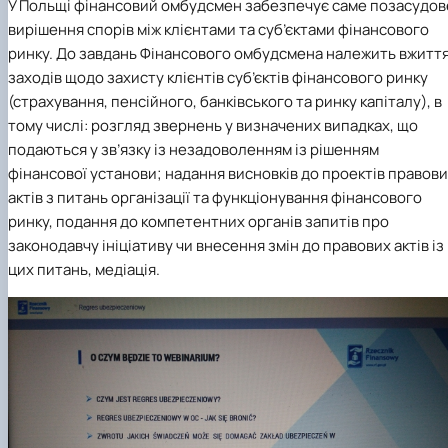
У Польщі фінансовий омбудсмен забезпечує саме позасудов
вирішення спорів між клієнтами та суб’єктами фінансового
ринку. До завдань Фінансового омбудсмена належить вжитт
заходів щодо захисту клієнтів суб’єктів фінансового ринку
(страхування, пенсійного, банківського та ринку капіталу), в
тому числі: розгляд звернень у визначених випадках, що
подаються у зв’язку із незадоволенням із рішенням
фінансової установи; надання висновків до проектів правов
актів з питань організації та функціонування фінансового
ринку, подання до компетентних органів запитів про
законодавчу ініціативу чи внесення змін до правових актів із
цих питань, медіація.