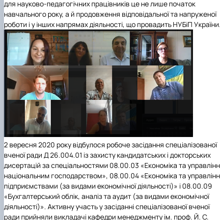
для науково-педагогічних працівників це не лише початок
навчального року, а й продовження відповідальної та напруженої
роботи і у інших напрямах діяльності, що провадить НУБіП України
2 вересня 2020 року відбулося робоче засідання спеціалізованої
вченої ради Д 26.004.01 із захисту кандидатських і докторських
дисертацій за спеціальностями 08.00.03 «Економіка та управлін
національним господарством», 08.00.04 «Економіка та управлін
підприємствами (за видами економічної діяльності)» і 08.00.09
«Бухгалтерський облік, аналіз та аудит (за видами економічної
діяльності)». Активну участь у засіданні спеціалізованої вченої
ради прийняли викладачі кафедри менеджменту ім. проф. Й. С.