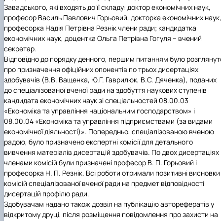
Завадського, які входять до її складу: доктор економічних наук,
професор Василь Павлович Горьовий, докторка економічних наук
професорка Надія Петрівна Резнік члени ради; кандидатка
економічних наук, доцентка Ольга Петрівна Гогуля – вчений
секретар.
Відповідно до порядку денного, першим питанням було розглянут
про призначення офіційних опонентів по трьох дисертаціях
здобувачів (В.В. Ващенка, Ю.Г. Гаврилюк, В.С. Дяченка), поданих
до спеціалізованої вченої ради на здобуття наукових ступенів
кандидата економічних наук зі спеціальностей 08.00.03
«Економіка та управління національним господарством» і
08.00.04 «Економіка та управління підприємствами (за видами
економічної діяльності)». Попередньо, спеціалізованою вченою
радою, було призначено експертні комісії для детального
вивчення матеріалів дисертацій здобувачів. По двох дисертаціях
членами комісій були призначені професор В. П. Горьовий і
професорка Н. П. Резнік. Всі роботи отримали позитивні висновки
комісій спеціалізованої вченої ради на предмет відповідності
дисертацій профілю ради.
Здобувачам надано також дозвіл на публікацію авторефератів у
відкритому друці, після розміщення повідомлення про захисти на