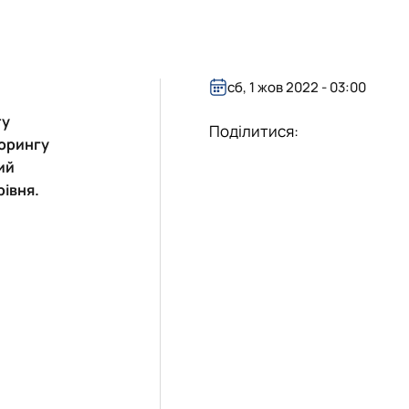
і
кого"
сб, 1 жов 2022 - 03:00
ту
Поділитися:
торингу
ий
рівня.
І