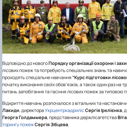
Відповідно до нового
Порядку організації охорони і захи
лісових пожеж та потребують спеціальних знань та навичо
проходять спеціальне навчання
“Курс підготовки лісов
початку виконання своїх обов’язків, а також один раз на т
питань запобігання та гасіння лісових пожеж за типовою п
Відкриття навчань розпочалося з вітальних та настановч
Лакиди
, директора
Укрцентркадриліс
Сергія Ірклієнка
, 
Георга Голдаммера
, представника держлісагетства
Віта
торингу пожеж
Сергія Зібцева
.