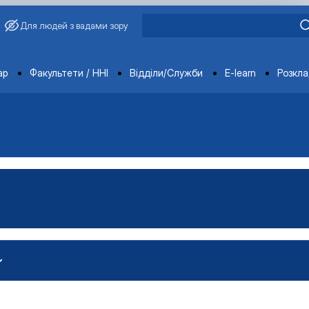
Для людей з вадами зору
ments
ар
Факультети / ННІ
Відділи/Служби
E-learn
Розкл