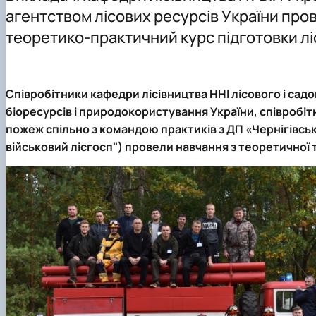
Склад кафедри
Виробничі практики
Публікації
Партнери
агентством лісових ресурсів України пров
Підручники, навчальні посібники, монографії
теоретико-практичний курс підготовки л
Співробітники кафедри лісівництва ННІ лісового і са
біоресурсів і природокористування України, співроб
пожеж спільно з командою практиків з ДП «Чернігівськ
військовий лісгосп") провели навчання з теоретичної 