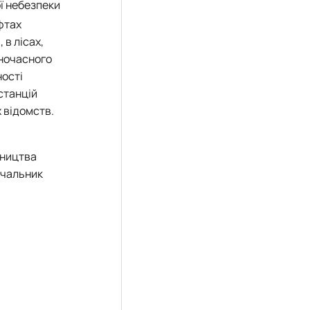
ї небезпеки
фтах
 в лісах,
дночасного
ності
станцій
 відомств.
вництва
ачальник