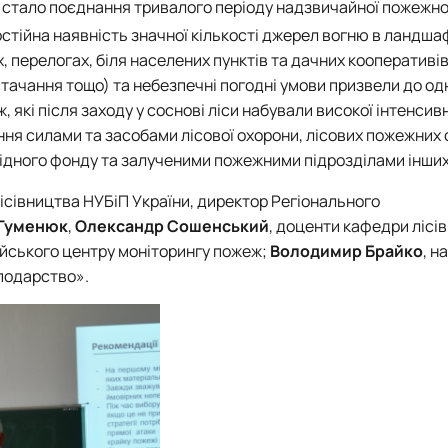
ж стало поєднання тривалого періоду надзвичайної пожежно
остійна наявність значної кількості джерел вогню в ландша
, перелогах, біля населених пунктів та дачних кооперативів,
стачання тощо) та небезпечні погодні умови призвели до о
які після заходу у соснові ліси набували високої інтенсив
ння силами та засобами лісової охорони, лісових пожежних 
ідного фонду та залученими пожежними підрозділами інших
ісівництва НУБіП України, директор Регіонального
 Гуменюк
,
Олександр Сошенський
, доценти кафедри лісі
ейського центру моніторингу пожеж;
Володимир Брайко
, н
сподарство».