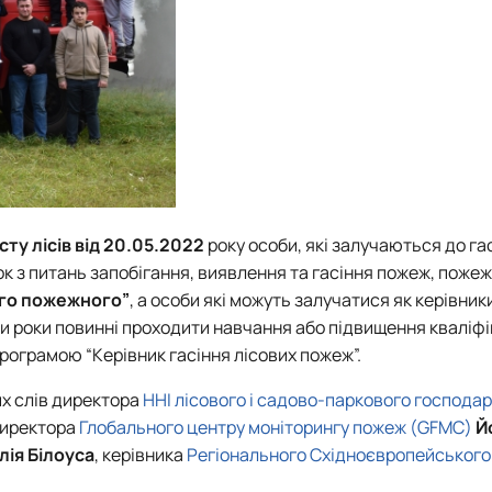
сту лісів від 20.05.2022
року особи, які залучаються до га
к з питань запобігання, виявлення та гасіння пожеж, пожеж
ого пожежного”
, а особи які можуть залучатися як керівники
ри роки повинні проходити навчання або підвищення кваліфік
рограмою “Керівник гасіння лісових пожеж”.
их слів директора
ННІ лісового і садово-паркового господа
директора
Глобального центру моніторингу пожеж (GFMC)
Й
лія Білоуса
, керівника
Регіонального Східноєвропейського