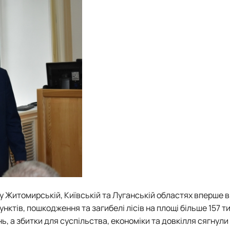
 у Житомирській, Київській та Луганській областях вперше в
тів, пошкодження та загибелі лісів на площі більше 157 тис
ь, а збитки для суспільства, економіки та довкілля сягнули