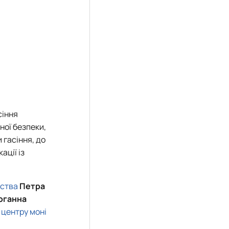
сіння
ної безпеки,
 гасіння, до
ації із
рства
Петра
оганна
 центру моні