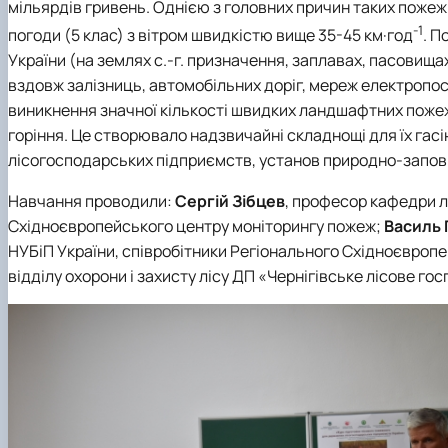
мільярдів гривень. Однією з головних причин таких поже
-1
погоди (5 клас) з вітром швидкістю вище 35-45 км·год
. П
України (на землях с.-г. призначення, заплавах, пасовищах
вздовж залізниць, автомобільних доріг, мереж електропо
виникнення значної кількості швидких ландшафтних пожеж, 
горіння. Це створювало надзвичайні складнощі для їх гасі
лісогосподарських підприємств, установ природно-запов
Навчання проводили:
Сергій Зібцев
, професор кафедри л
Східноєвропейського центру моніторингу пожеж;
Василь
НУБіП України, співробітники Регіонального Східноєвроп
відділу охорони і захисту лісу ДП «Чернігівське лісове го