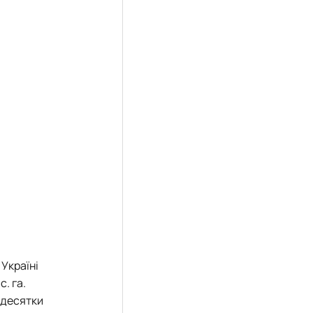
 Україні
. га.
 десятки