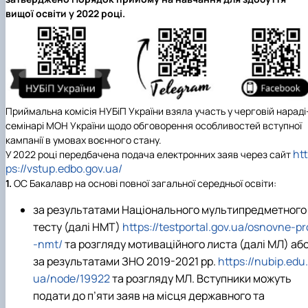
Проєкт «Розвиток лідерських навичок жінок
вищої освіти у 2022 році.
та мереж для забезпечення рівності у …
Приймальна комісія НУБіП України взяла участь у черговій нараді
семінарі МОН України щодо обговорення особливостей вступної
кампанії в умовах воєнного стану.
htt
У 2022 році передбачена подача електронних заяв через сайт
ps://vstup.edbo.gov.ua/
1.
ОС Бакалавр на основі повної загальної середньої освіти:
за результатами Національного мультипредметного
тесту (далі НМТ)
https://testportal.gov.ua/osnovne-pr
-nmt/
та розгляду мотиваційного листа (далі МЛ) аб
за результатами ЗНО 2019-2021 рр.
https://nubip.edu.
ua/node/19922
та розгляду МЛ. Вступники можуть
подати до п’яти заяв на місця державного та