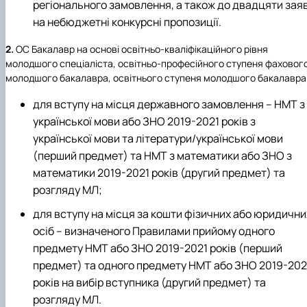
регіонального замовлення, а також до двадцяти зая
на небюджетні конкурсні пропозиції.
2.
ОС Бакалавр на основі освітньо-кваліфікаційного рівня
молодшого спеціаліста, освітньо-професійного ступеня фаховог
молодшого бакалавра, освітнього ступеня молодшого бакалавра
для вступу на місця державного замовлення – НМТ з
української мови або ЗНО 2019-2021 років з
української мови та літератури/української мови
(перший предмет) та НМТ з математики або ЗНО з
математики 2019-2021 років (другий предмет) та
розгляду МЛ;
для вступу на місця за кошти фізичних або юридични
осіб – визначеного Правилами прийому одного
предмету НМТ або ЗНО 2019-2021 років (перший
предмет) та одного предмету НМТ або ЗНО 2019-202
років на вибір вступника (другий предмет) та
розгляду МЛ.