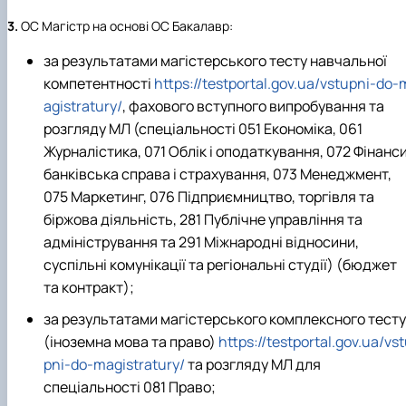
3.
ОС Магістр на основі ОС Бакалавр:
за результатами магістерського тесту навчальної
компетентності
https://testportal.gov.ua/vstupni-do-
agistratury/
, фахового вступного випробування та
розгляду МЛ (спеціальності 051 Економіка, 061
Журналістика, 071 Облік і оподаткування, 072 Фінанси
банківська справа і страхування, 073 Менеджмент,
075 Маркетинг, 076 Підприємництво, торгівля та
біржова діяльність, 281 Публічне управління та
адміністрування та 291 Міжнародні відносини,
суспільні комунікації та регіональні студії) (бюджет
та контракт);
за результатами магістерського комплексного тесту
(іноземна мова та право)
https://testportal.gov.ua/vs
pni-do-magistratury/
та розгляду МЛ для
спеціальності 081 Право;