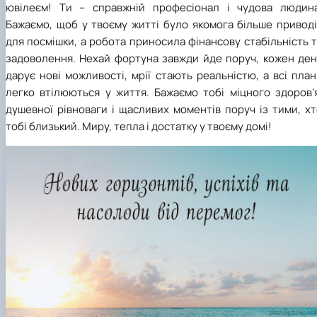
практики
ювілеєм!
Ти – справжній професіонал і чудова людина
Бажаємо, щоб у твоєму житті було якомога більше приводі
для посмішки, а робота приносила фінансову стабільність 
задоволення. Нехай фортуна завжди йде поруч, кожен ден
дарує нові можливості, мрії стають реальністю, а всі пла
легко втілюються у життя. Бажаємо тобі міцного здоров’я
душевної рівноваги і щасливих моментів поруч із тими, х
тобі близький. Миру, тепла і достатку у твоєму домі!