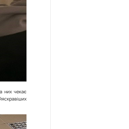
а них чекає
айяскравіших