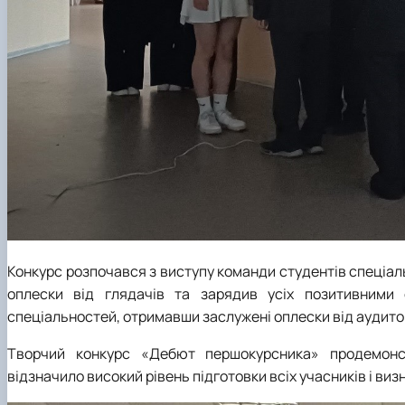
Конкурс розпочався з виступу команди студентів спеціаль
оплески від глядачів та зарядив усіх позитивними
спеціальностей, отримавши заслужені оплески від аудиторії
Творчий конкурс «Дебют першокурсника» продемонст
відзначило високий рівень підготовки всіх учасників і ви