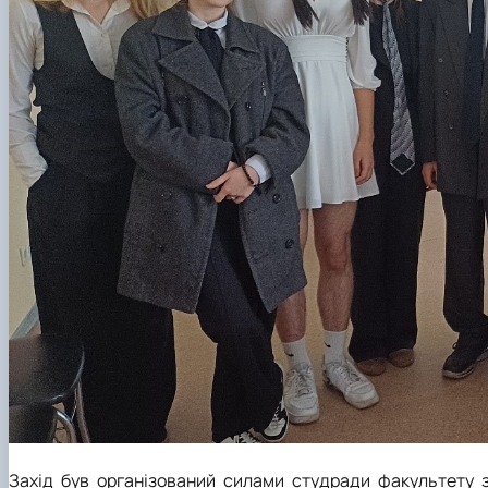
Захід був організований силами студради факультету