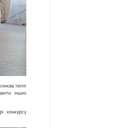
кликав теплі
денти інших
рі конкурсу