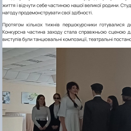
життя і відчути себе частиною нашої великої родини. Студ
нагоду продемонструвати свої здібності.
Протягом кількох тижнів першокурсники готувалися до
Конкурсна частина заходу стала справжньою сценою для
виступів були танцювальні композиції, театральні постан