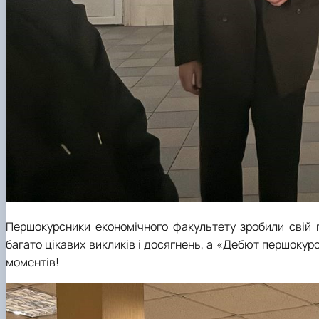
Першокурсники економічного факультету зробили свій 
багато цікавих викликів і досягнень, а «Дебют першокур
моментів!