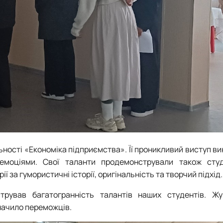
ності «Економіка підприємства». Її проникливий виступ ви
 емоціями. Свої таланти продемонстрували також сту
 за гумористичні історії, оригінальність та творчий підхід.
рував багатогранність талантів наших студентів. Жу
значило переможців.