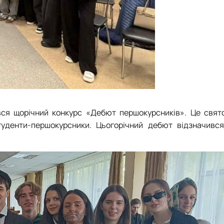
вся щорічний конкурс «Дебют першокурсників». Це свят
туденти-першокурсники. Цьогорічний дебют відзначивс