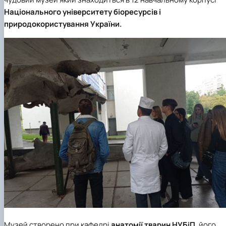
Національного університету біоресурсів і
природокористування України.
Музей створено при кафедрі
анатомії тварин НУБіП
, його