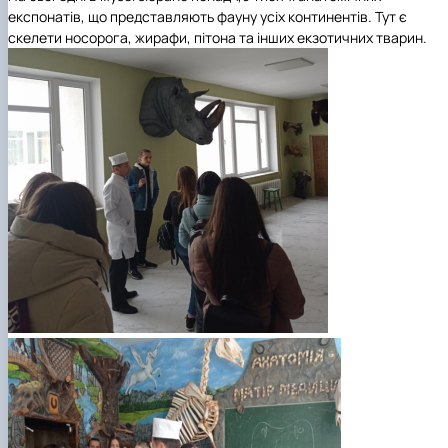
експонатів, що представляють фауну усіх континентів. Тут є
скелети носорога, жирафи, пітона та інших екзотичних тварин.