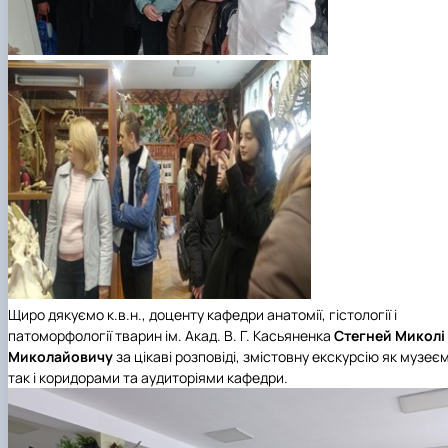
Щиро дякуємо к.в.н., доценту кафедри анатомії, гістології і
патоморфології тварин ім. Акад. В. Г. Касьяненка
Стегней Миколі
Миколайовичу
за цікаві розповіді, змістовну екскурсію як музеє
так і коридорами та аудиторіями кафедри.