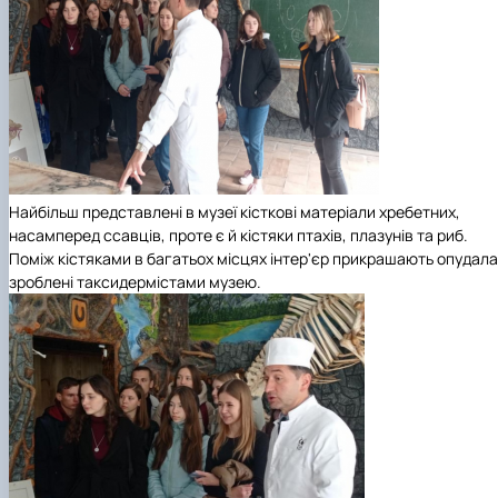
Найбільш представлені в музеї кісткові матеріали хребетних,
насамперед ссавців, проте є й кістяки птахів, плазунів та риб.
Поміж кістяками в багатьох місцях інтер'єр прикрашають опудала
зроблені таксидермістами музею.