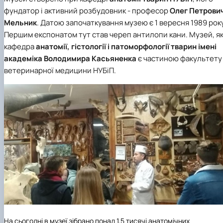
фундатор і активний розбудовник - професор
Олег Петрови
Мельник
. Датою започаткування музею є 1 вересня 1989 року
Першим експонатом тут став череп антилопи кани. Музей, як
кафедра
анатомії, гістології і патоморфології тварин імені
академіка Володимира Касьяненка
є частиною факультету
ветеринарної медицини НУБіП.
На сьогодні в музеї зібрано понад 1,5 тисячі анатомічних