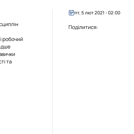
«Управління соціально-економічними системами»
пт, 5 лют 2021 - 02:00
сциплін
Поділитися:
 і робочий
видше
авички
ті та