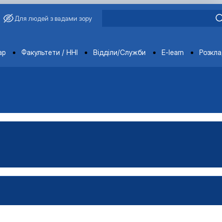
Для людей з вадами зору
ments
ар
Факультети / ННІ
Відділи/Служби
E-learn
Розкл
овича Завадського
ганізацій і адміністрування"
Управління виробництвом»
чне забезпечення