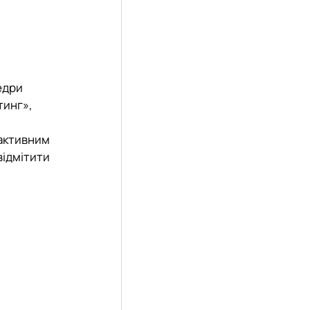
едри
тинг»,
 активним
відмітити