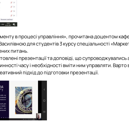
жменту в процесі управління», прочитана доцентом каф
Василівною для студентів 3 курсу спеціальності «Марке
ених питань.
товлені презентації та доповіді, що супроводжувались
нності часу і необхідності вміти ним управляти. Варто 
еативний підхід до підготовки презентації.