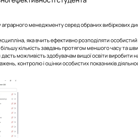
ського
Наукова школа О.Д. Гудзинського 
країни
 менеджменту»
програми, ЕНК, 2026-2027 н.р.
у аграрного менеджменту серед обраних вибіркових ди
исципліна, яка вчить ефективно розподіляти особистий
и більшу кількість завдань протягом меншого часу та ш
и дасть можливість здобувачам вищої освіти виробити н
жень, контролю і оцінки особистих показників діяльнос