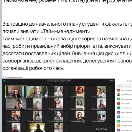
Здобутки кафедри менеджменту ім. проф. Й.С. Завад
Підготовка аспірантів
Наукові видання
Скринька довіри
Положення про кафедру
Навчально-методичні видання
Правила поведінки в умовах воєнного стану в НУБіП У
Навчально-науково-виробнича лабораторія «Кабінет
Навчально-методичне забезпечення дисциплін: робочі 
Відповідно до навчального плану студенти факультет
почали вивчати «Тайм-менеджмент».
Тайм-менеджмент - цікава і дуже корисна навчальна д
час, робити правильний вибір пріоритетів, виконуват
досягати поставлених цілей. Вивчення цієї дисциплін
самоорганізації, цілепокладання, делегування повнова
організації робочого часу.