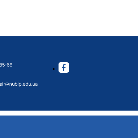
-85-66
ir@nubip.edu.ua