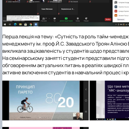
Перша лекція на тему: «Сутність та роль тайм-менед
менеджменту ім. проф.Й.С. Завадського Троян Аліною 
викликала зацікавленість у студентів щодо представл
На семінарському занятті студенти представили підго
обговоренням актуальних питань в реаліях швидкої пли
активне включення студентів в навчальний процес і кр