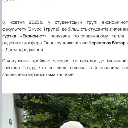
8 жовтня 2025р. у студентській групі економічног
факультету (2 курс, 1 група), де більшість студентів є члена
гуртка «Економіст»
панувала по-справжньому тепла 
радісна атмосфера. Одногрупники вітали
Черкасову Вікторі
з Днем народження.
Святкування пройшло яскраво та весело: до іменинниц
завітала Панда, яка не лише співала, а й запалила всі
запальними українськими танцями.