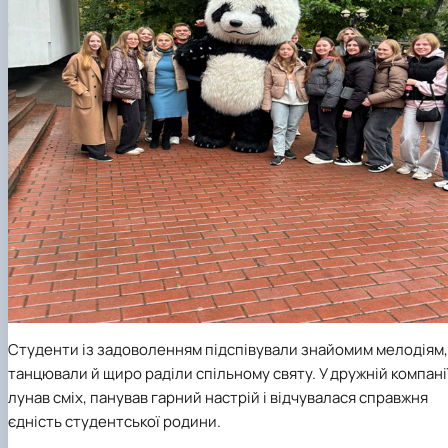
Студенти із задоволенням підспівували знайомим мелодіям,
танцювали й щиро раділи спільному святу. У дружній компані
лунав сміх, панував гарний настрій і відчувалася справжня
єдність студентської родини.