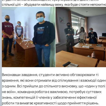
спільної цілі – збудувати найвищу вежу, яка буде стояти непохитн
Виконавши завдання, студенти активно обговорювали ті
враження, які вони отримали від спілкування і взаємодії один
з одним. Всі прийшли до спільного висновку, що «один у полі
не воїн», командна робота є важливою, потребує суттєвих
знань, компетенцій її членів у забезпеченні ефективної
роботи та вимагає креативності щодо прийняття рішень.