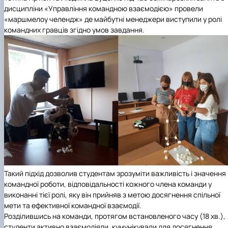
дисципліни «Управління командною взаємодією» провели
«маршмелоу челендж» де майбутні менеджери виступили у ролі
командних гравців згідно умов завдання.
Такий підхід дозволив студентам зрозуміти важливість і значення
командної роботи, відповідальності кожного члена команди у
виконанні тієї ролі, яку він прийняв з метою досягнення спільної
мети та ефективної командної взаємодії.
Розділившись на команди, протягом встановленого часу (18 хв.),
студенти активно взаємодіяли, кумунікували для досягнення