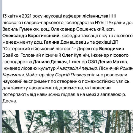
Пожежна ситуація в Україні за даними ЗМІ
Проєкти
Прес-релізи
13 квітня 2021 року науковці кафедри
лісівництва
ННІ
Виступи в ЗМІ
лісового і садово-паркового господарства НУБіП України
до
Контакти
Василь Гуменюк
, доц.
Олександр Сошенський
, асп.
Олександр Воротинський
,
кафедри таксації лісу та лісового
менеджменту
доц.
Галина Домашовець
та фахівці
ДП
"Остерський військовий лісгосп"
-
Директор
Володимир
Брайко
, Головний лісничий
Олег Кулініч
, Інженер лісового
господарства
Данило Деркач
,
Інженер ОЗЛ
Денис Махов
,
Інженер лісових культур
Анастасія Апецько
, Лісничий
Рома
Карамеля
, Майстер лісу
Сергій Плакса
спільно розпочали
науковий експримент по створенню пожежостійких узлісь
для захисту насаджень підприємства, які щовесни
потерпають від навмисних підпалів на межі з заплавою р.
Десна.