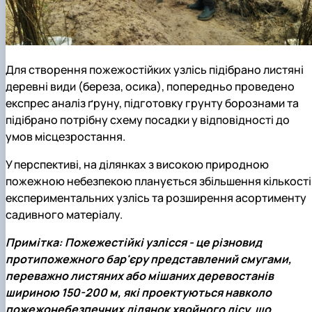
Для створення пожежостійких узлісь підібрано листяні
деревні види (береза, осика), попередньо проведено
експрес аналіз ґруну, підготовку грунту борознами та
підібрано потрібну схему посадки у відповідності до
умов місцезростання.
У перспективі, на ділянках з високою природною
пожежною небезпекою планується збільшення кількості
експериментальних узлісь та розширення асортименту
садивного матеріалу.
Примітка:
Пожежестійкі узлісся - це різновид
протипожежного бар'єру представлений смугами,
переважно листяних або мішаних деревостанів
шириною 150-200 м, які проектуються навколо
пожежонебезпечних ділянок хвойного лісу, що