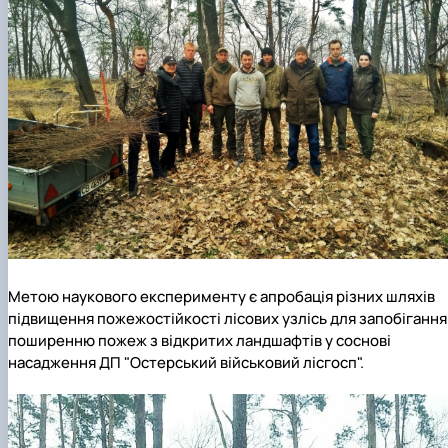
Метою наукового експерименту є апробація різних шляхів
підвищення пожежостійкості лісових узлісь для запобігання
поширенню пожеж з відкритих ландшафтів у соснові
насадження ДП "Остерський військовий лісгосп".