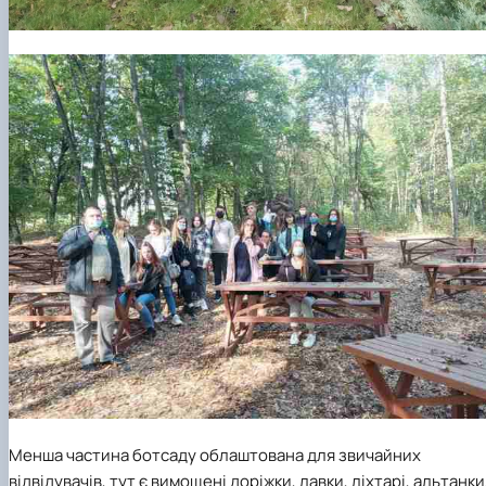
Менша частина ботсаду облаштована для звичайних
відвідувачів, тут є вимощені доріжки, лавки, ліхтарі, альтанки