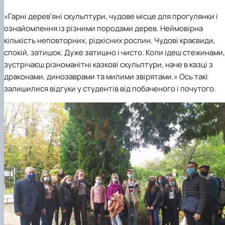
«Гарні дерев'яні скульптури, чудове місце для прогулянки і
ознайомлення із різними породами дерев. Неймовірна
кількість неповторних, рідкісних рослин. Чудові краєвиди,
спокій, затишок. Дуже затишно і чисто. Коли ідеш стежинами,
зустрічаєш різноманітні казкові скульптури, наче в казці з
драконами, динозаврами та милими звірятами.» Ось такі
залишилися відгуки у студентів від побаченого і почутого.