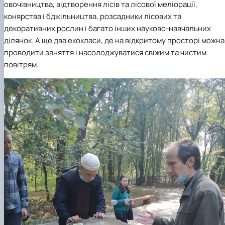
овочівництва, відтворення лісів та лісової меліорації,
конярства і бджільництва, розсадники лісових та
декоративних рослин і багато інших науково-навчальних
ділянок. А ще два екокласи, де на відкритому просторі можна
проводити заняття і насолоджуватися свіжим та чистим
повітрям.