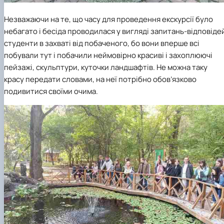
Незважаючи на те, що часу для проведення екскурсії було
небагато і бесіда проводилася у вигляді запитань-відповіде
студенти в захваті від побаченого, бо вони вперше всі
побували тут і побачили неймовірно красиві і захоплюючі
пейзажі, скульптури, куточки ландшафтів. Не можна таку
красу передати словами, на неї потрібно обов’язково
подивитися своїми очима.