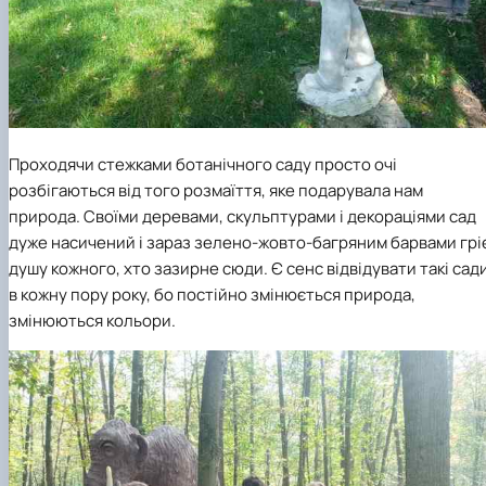
Проходячи стежками ботанічного саду просто очі
розбігаються від того розмаїття, яке подарувала нам
природа. Своїми деревами, скульптурами і декораціями сад
дуже насичений і зараз зелено-жовто-багряним барвами грі
душу кожного, хто зазирне сюди. Є сенс відвідувати такі сад
в кожну пору року, бо постійно змінюється природа,
змінюються кольори.