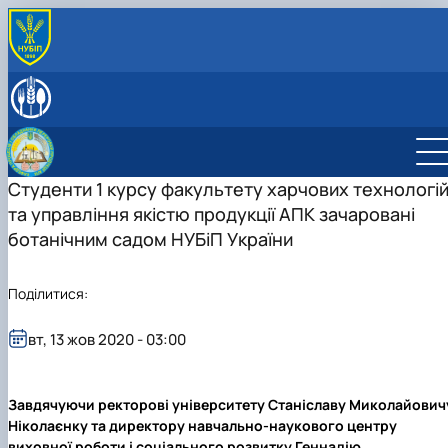
ПРО КАФЕДРУ
Історія кафедри
СПІВРОБІТНИКИ КАФЕДРИ
Навчальні лабораторії
ОСВІТНЯ ДІЯЛЬНІСТЬ
Міжнародна діяльність
Робочі програми навчальних дисциплін
НАУКОВА ДІЯЛЬНІСТЬ
Здобутки кафедри
Науковий гурток «Інновації у процесах харчових
Наукова діяльність кафедри
Студенти 1 курсу факультету харчових технологі
ПРОФОРІЄНТАЦІЙНА ДІЯЛЬНІСТЬ
Відповідальний за інформаційне наповнення веб-
виробництв»
Конференції
ВСТУП-2026: Абітурієнту
та управління якістю продукції АПК зачаровані
сторінки кафедри
Дисципліни кафедри
Конференції ф-ту харчових наук
Профорієнтаційні заходи
ботанічним садом НУБіП України
Навчально-методична робота
інші конференції
Культурно-виховна робота
Поділитися:
вт, 13 жов 2020 - 03:00
Завдячуючи ректорові університету Станіславу Миколайович
Ніколаєнку та директору навчально-наукового центру
виховної роботи і соціального розвитку Геннадію