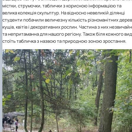
містки, струмочки, таблички з корисною інформацією та
велика колекція скульптур. На відносно невеликій ділянці
студенти побачили величезну кількість різноманітних дерев
кущів, квітів і декоративних рослин. Частина з них незвичай
та непритаманна для нашого регіону. Також біля кожного ви
стоїть табличка з назвою та природною зоною зростання.