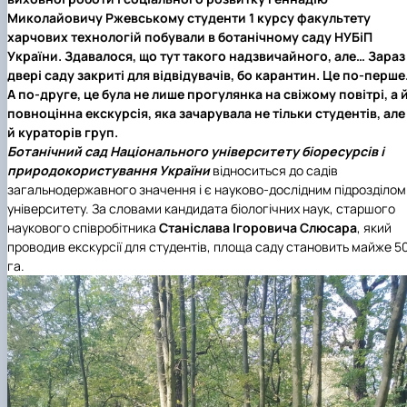
Миколайовичу Ржевському студенти 1 курсу факультету
харчових технологій побували в ботанічному саду НУБіП
України. Здавалося, що тут такого надзвичайного, але… Зараз
двері саду закриті для відвідувачів, бо карантин. Це по-перше
А по-друге, це була не лише прогулянка на свіжому повітрі, а 
повноцінна екскурсія, яка зачарувала не тільки студентів, але
й кураторів груп.
Ботанічний сад Національного університету біоресурсів і
природокористування України
відноситься до садів
загальнодержавного значення і є науково-дослідним підрозділом
університету. За словами кандидата біологічних наук, старшого
наукового співробітника
Станіслава Ігоровича Слюсара
, який
проводив екскурсії для студентів, площа саду становить майже 5
га.