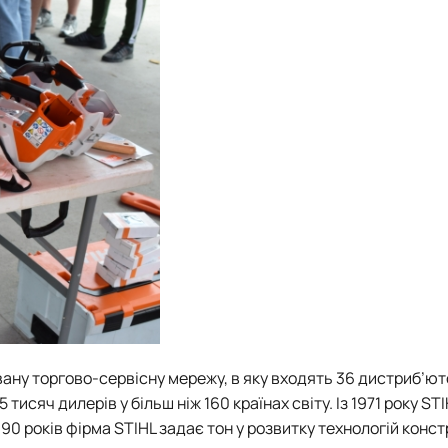
ану торгово-сервісну мережу, в яку входять 36 дистриб’ют
 тисяч дилерів у більш ніж 160 країнах світу. Із 1971 року STI
90 років фірма STIHL задає тон у розвитку технологій конс