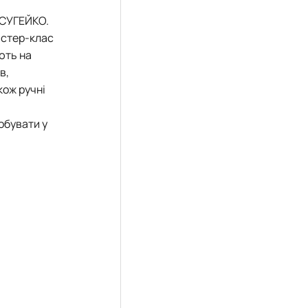
 СУГЕЙКО.
йстер-клас
ють на
в,
кож ручні
обувати у