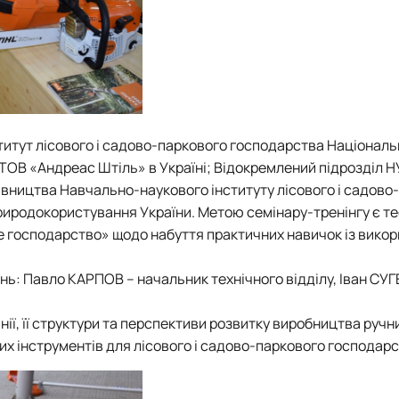
титут лісового і садово-паркового господарства Національ
 ТОВ «Андреас Штіль» в Україні; Відокремлений підрозділ Н
івництва Навчально-наукового інституту лісового і садово
природокористування України. Метою семінару-тренінгу є т
ве господарство» щодо набуття практичних навичок із вико
нь: Павло КАРПОВ – начальник технічного відділу, Іван СУ
ї, її структури та перспективи розвитку виробництва ручн
х інструментів для лісового і садово-паркового господарс