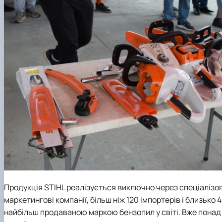
Продукція STIHL реалізується виключно через спеціалізов
маркетингові компанії, більш ніж 120 імпортерів і близько 45
найбільш продаваною маркою бензопил у світі. Вже понад 