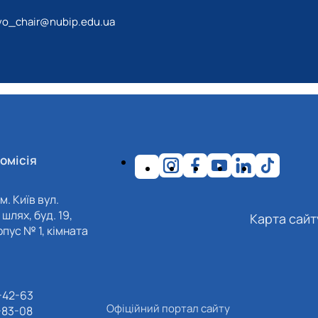
tvo_chair@nubip.edu.ua
омісія
м. Київ вул.
шлях, буд. 19,
Карта сайт
пус № 1, кімната
-42-63
Офіційний портал сайту
-83-08