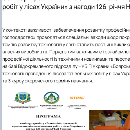
Склад кафедри
Виробничі практики
Публікації
Партнери
робіт у лісах України» з нагоди 126-річчя 
Підручники, навчальні посібники, монографії
У контексті важливості забезпечення розвитку професійн
господарство» проводяться спеціальні заходи щодо покра
темпів розвитку технологій у світі ставить постійні викл
власних виробництв. Поряд з тим важливим є і ознайомле
професійної діяльності із технічними новинками та персп
на базі Відокремленого підрозділу НУБіП України «Боярськ
технології проведення лісозаготівельних робіт у лісах Ук
та 3 курсу скороченого терміну навчання.