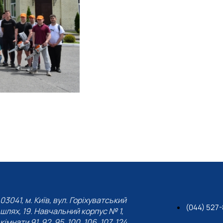
03041, м. Київ, вул. Горіхуватський
(044) 527-
шлях, 19. Навчальний корпус № 1,
кімнати 91, 92, 95, 100, 106, 107, 124,