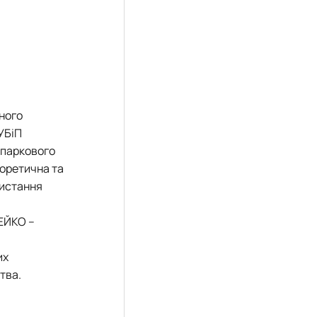
ного
УБіП
-паркового
еоретична та
ристання
ГЕЙКО –
их
тва.