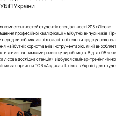
НЛ "Інженерно-технічного забезпечення лісового комплексу"
Пам’яті Володимира Кореня
НУБіП України
НЛ "Лісознавства та лісівництва"
Моніторинг ландшафтних пожеж в Україн
НЛ "Музей лісових звірів та птахів ім. професора О.О. Салгансь
Діяльність REEFMC
НЛ "Патології лісу ім. професора А.В. Цилюрика"
Лісопожежні школи
их компетентностей студентів спеціальності 205 «Лісове
ННВЛ "Загального лісівництва та охорони лісу"
Міжнародні стандарти з гасіння пожеж
щення професійної кваліфікації майбутніх випускників. П
Пожежне законодавство
ики перед виробниками різноманітної техніки щодо удоскона
Публікації
ння майбутніх користувачів інструментарію, який виробляє
Конференції та семінари
ективними напрямками розвитку виробництв. Відтак 05 черв
Корисні посилання
а лісова дослідна станція» відбувся семінар-тренінг «Інно
Пожежна ситуація в Україні за даними ЗМ
раїни» за сприяння ТОВ «Андреас Штіль» в Україні для студе
Проєкти
Прес-релізи
Виступи в ЗМІ
Контакти