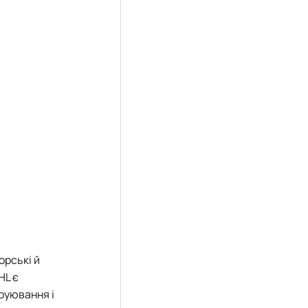
орські й
HL є
труювання і