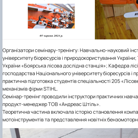
Організатори семінару-тренінгу: Навчально-науковий інс
університету біоресурсів і природокористування України;
України «Боярська лісова дослідна станція»; Кафедра ліс
господарства Національного університету біоресурсів і 
практична підготовка студентів спеціальності 205 «Лісо
механізмів фірми STIHL.
Семінар-тренінг проводили інструктори практичних навча
продукт-менеджер ТОВ «Андреас Штіль».
Теоретична частина включала історію становлення компані
мотоінструментів та представлення новітніх бензомоторни