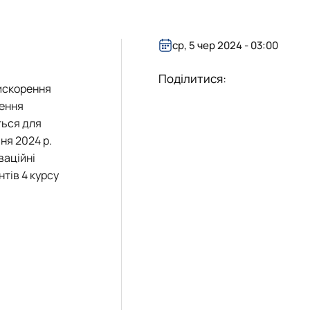
і
кого"
ср, 5 чер 2024 - 03:00
Поділитися:
рискорення
лення
ться для
ня 2024 р.
ваційні
І
нтів 4 курсу