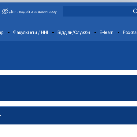
Для людей з вадами зору
ments
ар
Факультети / ННІ
Відділи/Служби
E-learn
Розкл