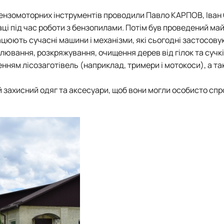
бензомоторних інструментів проводили Павло КАРПОВ, Іван
ці під час роботи з бензопилами. Потім був проведений ма
цюють сучасні машини і механізми, які сьогодні застосову
лювання, розкряжування, очищення дерев від гілок та сучкі
нням лісозаготівель (наприклад, тримери і мотокоси), а та
 захисний одяг та аксесуари, щоб вони могли особисто спр