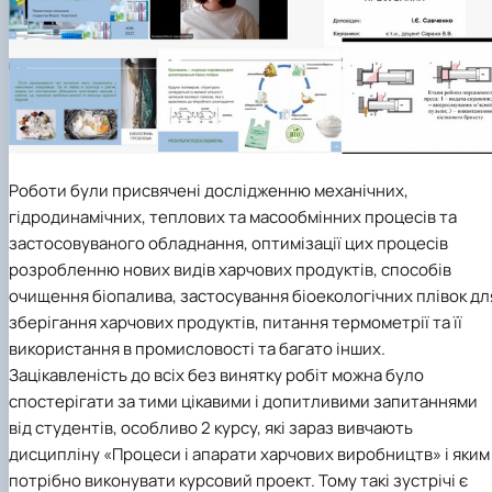
Роботи були присвячені дослідженню механічних,
гідродинамічних, теплових та масообмінних процесів та
застосовуваного обладнання, оптимізації цих процесів
розробленню нових видів харчових продуктів, способів
очищення біопалива, застосування біоекологічних плівок дл
зберігання харчових продуктів, питання термометрії та її
використання в промисловості та багато інших.
Зацікавленість до всіх без винятку робіт можна було
спостерігати за тими цікавими і допитливими запитаннями
від студентів, особливо 2 курсу, які зараз вивчають
дисципліну «Процеси і апарати харчових виробництв» і яким
потрібно виконувати курсовий проект. Тому такі зустрічі є