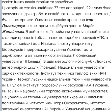
освіти інших вишів України та зарубіжжя.
Цьогоріч на секцію надійшло 77 тез доповідей, 22 з яких бул
заслухано під час роботи секційного заходу, інші презентаці
були постерними. Очолював секцію професор
Ігор
Паламарчук
, секретарем секції була доцент
Марія
Жеплінська
. В роботі секції приймали участь співробітники
кафедри процесів і обладнання переробки продукції АПК, а
також доповідачі як із Національного університету
біоресурсів і природокористування України, так і з
зарубіжних та вітчизняних організацій: Люблінський
університет (Польща), Відділ метрологічної служби Ліонсько
ветеринарної школи (Франція), Національний університет
харчових технологій, Інститут технічної теплофізики НАН
України, Тернопільський національний технічний університ
ім. І. Пулюя, Інститут продово-льчих ресурсів НААН України,
Київський національний торгово-економічний університет,
Національний технічний університет України «Київський
політехнічний інститут імені Ігоря Сікорського», Інститут
загальної енергетики НАН України, Уманський національний