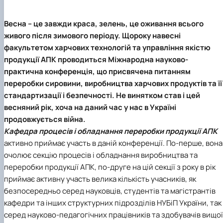
Весна – це завжди краса, зелень, це оживання всього
живого після зимового періоду. Щороку навесні
факультетом харчових технологій та управління якістю
продукції АПК проводиться Міжнародна науково-
практична конференція, що присвячена питанням
переробки сировини, виробництва харчових продуктів та її
стандартизації і безпечності. Не винятком став і цей
весняний рік, хоча на даний час у нас в Україні
продовжується війна.
Кафедра процесів і обладнання переробки продукції АПК
активно приймає участь в даній конференції. По-перше, вона
очолює секцію процесів і обладнання виробництва та
переробки продукції АПК, по-друге на цій секції з року в рік
приймає активну участь велика кількість учасників, як
безпосередньо серед науковців, студентів та магістрантів
кафедри та інших структурних підрозділів НУБіП України, так 
серед науково-педагогічних працівників та здобувачів вищої