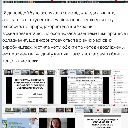
18 доповідей було заслухано саме від молодих вчених,
аспірантів та студентів з Національного університету
біоресурсів і природокористування України.
Кожна презентація, що охоплювала різні тематики процесів і
обладнання, що використовуються в різних харчових
виробництвах, містила мету, об’єкти та методи досліджень,
експериментальні дані у вигляді графіків, діаграм, таблиць
тощо та висновки.