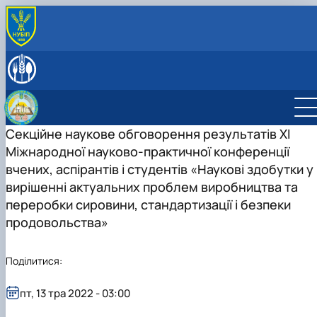
ПРО КАФЕДРУ
Історія кафедри
СПІВРОБІТНИКИ КАФЕДРИ
Навчальні лабораторії
ОСВІТНЯ ДІЯЛЬНІСТЬ
Міжнародна діяльність
Робочі програми навчальних дисциплін
НАУКОВА ДІЯЛЬНІСТЬ
Здобутки кафедри
Науковий гурток «Інновації у процесах харчових
Наукова діяльність кафедри
Секційне наукове обговорення результатів ХІ
ПРОФОРІЄНТАЦІЙНА ДІЯЛЬНІСТЬ
Відповідальний за інформаційне наповнення веб-
виробництв»
Конференції
ВСТУП-2026: Абітурієнту
Міжнародної науково-практичної конференції
сторінки кафедри
Дисципліни кафедри
Конференції ф-ту харчових наук
Профорієнтаційні заходи
вчених, аспірантів і студентів «Наукові здобутки у
Навчально-методична робота
інші конференції
вирішенні актуальних проблем виробництва та
Культурно-виховна робота
переробки сировини, стандартизації і безпеки
продовольства»
Поділитися:
пт, 13 тра 2022 - 03:00