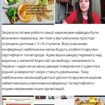
За результатами роботи секції науковцями кафедри були
визначені переможці, які поки у віртуальному просторі
отримали дипломи І, ІІ і ІІІ ступенів. Всім учасникам
конференції найближчим часом будуть особисто вручені
сертифікати та нагороди. Адже віра в швидку перемогу над
ворогом у запеклій боротьбі за свободу і незалежність
України і надія на не менш швидке повернення студентів в
рідний університет скоро стануть реальними. Тому
найближчим часом відбудеться урочисте вручення відзнак
найактивнішим учасникам конференції та сертифікати і
подяки керівникам інших організацій.