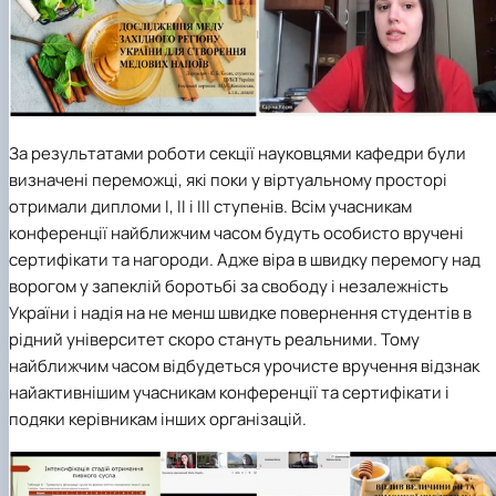
За результатами роботи секції науковцями кафедри були
визначені переможці, які поки у віртуальному просторі
отримали дипломи І, ІІ і ІІІ ступенів. Всім учасникам
конференції найближчим часом будуть особисто вручені
сертифікати та нагороди. Адже віра в швидку перемогу над
ворогом у запеклій боротьбі за свободу і незалежність
України і надія на не менш швидке повернення студентів в
рідний університет скоро стануть реальними. Тому
найближчим часом відбудеться урочисте вручення відзнак
найактивнішим учасникам конференції та сертифікати і
подяки керівникам інших організацій.