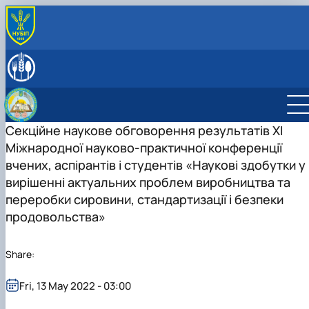
ABOUT
History
LEADERSHIP & STAFF
Laboratories & facilities
EDUCATIONAL ACTIVITIES
International activities
Науковий гурток «Інновації у процесах харчових
SCIENTIFIC ACTIVITY
виробництв»
Research activities
Секційне наукове обговорення результатів ХІ
Дисципліни кафедри
Conferences
Міжнародної науково-практичної конференції
Навчально-методична робота
Конференції ф-ту харчових наук
вчених, аспірантів і студентів «Наукові здобутки у
вирішенні актуальних проблем виробництва та
переробки сировини, стандартизації і безпеки
продовольства»
Share:
Fri, 13 May 2022 - 03:00