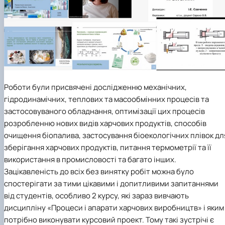
Роботи були присвячені дослідженню механічних,
гідродинамічних, теплових та масообмінних процесів та
застосовуваного обладнання, оптимізації цих процесів
розробленню нових видів харчових продуктів, способів
очищення біопалива, застосування біоекологічних плівок дл
зберігання харчових продуктів, питання термометрії та її
використання в промисловості та багато інших.
Зацікавленість до всіх без винятку робіт можна було
спостерігати за тими цікавими і допитливими запитаннями
від студентів, особливо 2 курсу, які зараз вивчають
дисципліну «Процеси і апарати харчових виробництв» і яким
потрібно виконувати курсовий проект. Тому такі зустрічі є