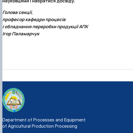
науковцями і набратися досвіду.
Голова секції,
професор кафедри процесів
і обладнання переробки продукції АПК
Ігор Паламарчук
Department of Processes and Equipment
of Agricultural Production Processing