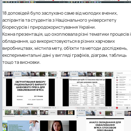
18 доповідей було заслухано саме від молодих вчених,
аспірантів та студентів з Національного університету
біоресурсів і природокористування України.
Кожна презентація, що охоплювала різні тематики процесів і
обладнання, що використовуються в різних харчових
виробництвах, містила мету, об’єкти та методи досліджень,
експериментальні дані у вигляді графіків, діаграм, таблиць
тощо та висновки.