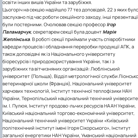
освіти інших вишів України та зарубіжжя.
Цьогоріч на секцію надійшло 77 тез доповідей, 22 з яких бул
заслухано під час роботи секційного заходу, інші презентаці
були постерними. Очолював секцію професор
Ігор
Паламарчук
, секретарем секції була доцент
Марія
Жеплінська
. В роботі секції приймали участь співробітники
кафедри процесів і обладнання переробки продукції АПК, а
також доповідачі як із Національного університету
біоресурсів і природокористування України, так і з
зарубіжних та вітчизняних організацій: Люблінський
університет (Польща), Відділ метрологічної служби Ліонсько
ветеринарної школи (Франція), Національний університет
харчових технологій, Інститут технічної теплофізики НАН
України, Тернопільський національний технічний університ
ім. І. Пулюя, Інститут продово-льчих ресурсів НААН України,
Київський національний торгово-економічний університет,
Національний технічний університет України «Київський
політехнічний інститут імені Ігоря Сікорського», Інститут
загальної енергетики НАН України, Уманський національний