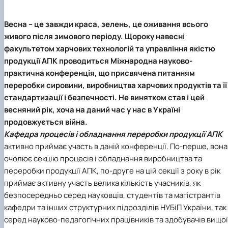
Весна – це завжди краса, зелень, це оживання всього
живого після зимового періоду. Щороку навесні
факультетом харчових технологій та управління якістю
продукції АПК проводиться Міжнародна науково-
практична конференція, що присвячена питанням
переробки сировини, виробництва харчових продуктів та її
стандартизації і безпечності. Не винятком став і цей
весняний рік, хоча на даний час у нас в Україні
продовжується війна.
Кафедра процесів і обладнання переробки продукції АПК
активно приймає участь в даній конференції. По-перше, вона
очолює секцію процесів і обладнання виробництва та
переробки продукції АПК, по-друге на цій секції з року в рік
приймає активну участь велика кількість учасників, як
безпосередньо серед науковців, студентів та магістрантів
кафедри та інших структурних підрозділів НУБіП України, так 
серед науково-педагогічних працівників та здобувачів вищої