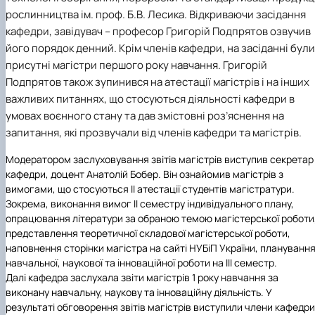
практики
рослинництва ім. проф. Б.В. Лесика.
Відкриваючи засідання
кафедри, завідувач – професор Григорій Подпрятов озвучив
його порядок денний
. Крім членів кафедри, на засіданні були
присутні магістри першого року навчання. Григорій
Подпрятов також зупинився на атестації магістрів і на інших
важливих питаннях, що стосуються діяльності кафедри в
умовах воєнного стану та дав змістовні роз’яснення на
запитання, які прозвучали від членів кафедри та магістрів.
Модератором заслуховування звітів магістрів виступив секретар
кафедри, доцент Анатолій Бобер. Він ознайомив магістрів з
вимогами, що стосуються ІІ атестації студентів магістратури.
Зокрема, виконання вимог ІІ семестру індивідуального плану,
опрацювання літератури за обраною темою магістерської роботи
представлення теоретичної складової магістерської роботи,
наповнення сторінки магістра на сайті НУБіП України, плануванн
навчальної, наукової та інноваційної роботи на ІІІ семестр.
Далі кафедра заслухала звіти магістрів 1 року навчання за
виконану навчальну, наукову та інноваційну діяльність. У
результаті обговорення звітів магістрів виступили члени кафедри