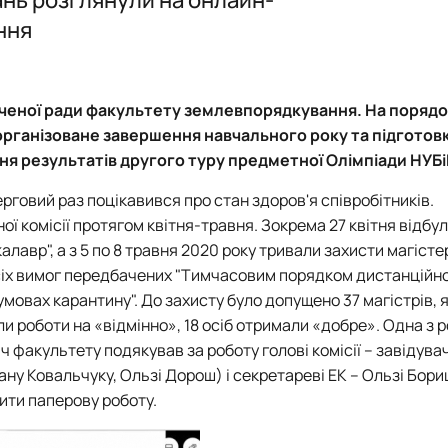
ення)
Електронне середовище
Відзнаки
Члени наук
Члени наук
План робо
ння
 та картографічні вишукування…
Новини та
План робо
План робо
Звіт
План робо
Звіт
Звіт
Новини та
Звіт
Відзнаки
 вченої ради факультету землевпорядкування. На поряд
рганізоване завершення навчального року та підготов
я результатів другого туру предметної Олімпіади НУБіП
овий раз поцікавився про стан здоров'я співробітників.
ї комісії протягом квітня-травня. Зокрема 27 квітня відбу
алавр", а з 5 по 8 травня 2020 року тривали захисти магіст
сіх вимог передбачених "Тимчасовим порядком дистанційно
 умовах карантину". До захисту було допущено 37 магістрів, 
и роботи на «відмінно», 18 осіб отримали «добре». Одна з р
факультету подякував за роботу голові комісії – завідува
вану Ковальчуку, Ользі Дорош) і секретареві ЕК – Ользі Бор
ити паперову роботу.