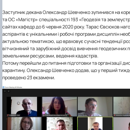
Заступник декана Олександр Шевченко зупинився на коре
та ОС «Магістр» спеціальності 193 «Геодезія та землеустр
сайтах кафедр до 6 червня 2020 року. Тарас Євсюков нагол
аспірантів є унікальними і робочі програми дисциплін не
актуальною тематикою, що враховує сучасні тенденції роз
вітчизняний та зарубіжний досвід вивчення геодезичних пр
земельними ресурсами, ведення кадастрів.
Потому перейшли до питання підготовки та організації д
карантину. Олександр Шевченко додав, що у перший тижде
проведено 23 екзамени.