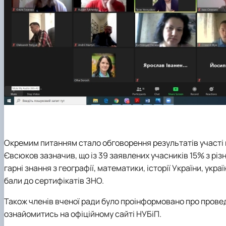
Окремим питанням стало обговорення результатів участі в
Євсюков зазначив, що із 39 заявлених учасників 15% з різ
гарні знання з географії, математики, історії України, укр
бали до сертифікатів ЗНО.
Також членів вченої ради було проінформовано про прове
ознайомитись на офіційному сайті НУБіП.