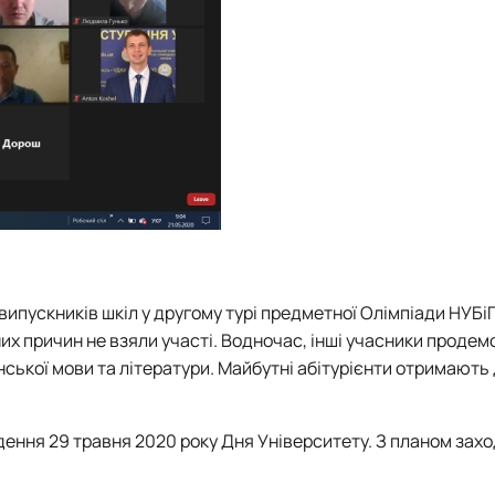
ипускників шкіл у другому турі предметної Олімпіади НУБі
них причин не взяли участі. Водночас, інші учасники проде
аїнської мови та літератури. Майбутні абітурієнти отримають
дення 29 травня 2020 року Дня Університету. З планом зах