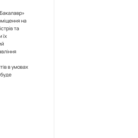
«Бакалавр»
озміщення на
стрів та
 їх
ий
авління
тів в умовах
 буде