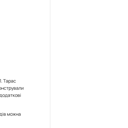
П. Тарас
монстрували
 додаткові
одів можна