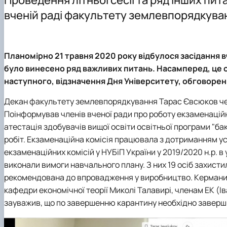
Культурно-виховна робота
Навчальні лабораторії (матеріально-технічне забезпеч
Студентський науковий гурток «Геодезія»
Графік проведення консультацій
вченій раді факультету землевпорядкува
Моніторинг якості атмосферного повітря
Практичне навчання
Студентський науковий гурток «Топографо-геодезичні
Орієнтовна тематика кваліфікаційних робіт
Студентський науковий гурток «Інженерна геодезія»
Планомірно 21 травня 2020 року відбулося засідання
було винесено ряд важливих питань. Насамперед, це о
наступного, відзначення Дня Університету, обговоренн
Декан факультету землевпорядкування Тарас Євсюков черг
Поінформував членів вченої ради про роботу екзаменаційно
атестація здобувачів вищої освіти освітньої програми "бак
робіт. Екзаменаційна комісія працювала з дотриманням у
екзаменаційних комісій у НУБіП України у 2019/2020 н.р. в
виконали вимоги навчального плану. З них 19 осіб захистил
рекомендована до впровадження у виробництво. Керманич 
кафедри економічної теорії Миколі Талавирі, членам ЕК (І
зауважив, що по завершенню карантину необхідно заверш