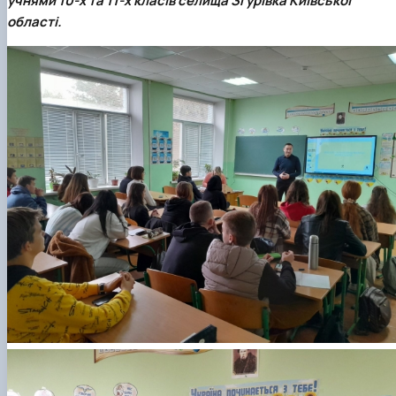
учнями 10-х та 11-х класів селища Згурівка Київської
області.