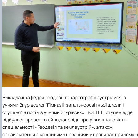
Викладачі кафедри геодезії та картографії зустрілися із
учнями Згурівської “Гімназії-загальноосвітньої школи I
ступеня”, а потім з учнями Згурівської ЗОШ І-ІІІ ступенів, де
відбулась презентаційна доповідь про різноплановість
спеціальності «Геодезія та землеустрій», а також
ознайомлення з можливими новаціями у правилах прийому н