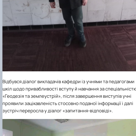
Відбувся діалог викладачів кафедри із учнями та педагогами
шкіл щодо привабливості вступу й навчання за спеціальніст
«Геодезія та землеустрій», після завершення виступів учні
проявили зацікавленість стосовно поданої інформації і далі
зустріч переросла у діалог «запитання-відповіді».