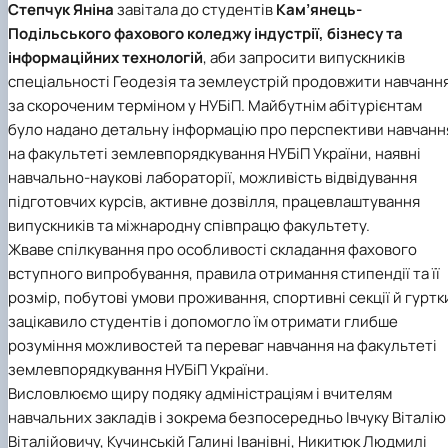
Степчук Яніна
завітала до студентів
Кам’янець-
Подільського фахового коледжу індустрії, бізнесу та
інформаційних технологій
, аби запросити випускників
спеціальності Геодезія та землеустрій продовжити навчанн
за скороченим терміном у НУБіП. Майбутнім абітурієнтам
було надано детальну інформацію про перспективи навчанн
на факультеті землевпорядкування НУБіП України, наявні
навчально-наукові лабораторії, можливість відвідування
підготовчих курсів, активне дозвілля, працевлаштування
випускників та міжнародну співпрацю факультету.
Жваве спілкування про особливості складання фахового
вступного випробування, правила отримання стипендії та її
розмір, побутові умови проживання, спортивні секції й гуртк
зацікавило студентів і допомогло їм отримати глибше
розуміння можливостей та переваг навчання на факультеті
землевпорядкування НУБіП України.
Висловлюємо щиру подяку адміністраціям і вчителям
навчальних закладів і зокрема безпосередньо Івчуку Віталію
Віталійовичу, Кучинській Галині Іванівні, Никитюк Людмилі