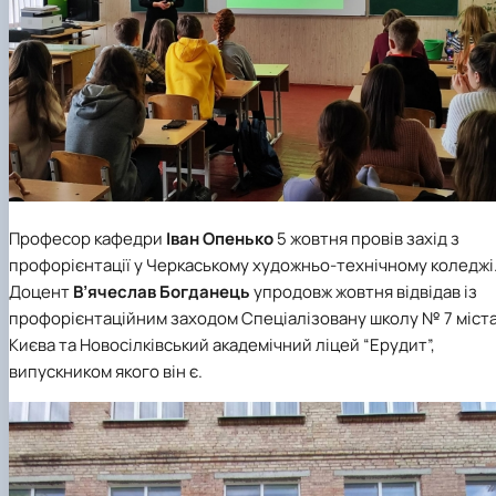
Професор кафедри
Іван Опенько
5 жовтня провів захід з
профорієнтації у Черкаському художньо-технічному коледжі
Доцент
В’ячеслав Богданець
упродовж жовтня відвідав із
профорієнтаційним заходом Спеціалізовану школу № 7 міст
Києва та Новосілківський академічний ліцей “Ерудит”,
випускником якого він є.