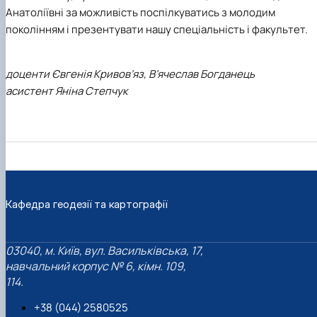
Анатоліївні за можливість поспілкуватись з молодим
поколінням і презентувати нашу спеціальність і факультет.
доценти Євгенія Кривов’яз, В’ячеслав Богданець
асистент Яніна Степчук
Кафедра геодезії та картографії
03040, м. Київ, вул. Васильківська, 17,
навчальний корпус № 6, кімн. 109,
114.
+38 (044) 2580525