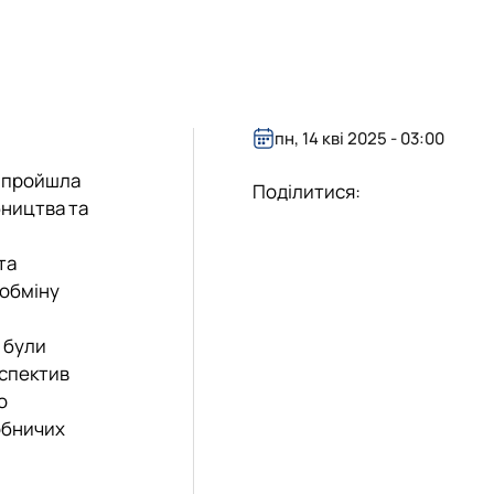
пн, 14 кві 2025 - 03:00
 пройшла
Поділитися:
бництва та
та
 обміну
 були
рспектив
о
робничих