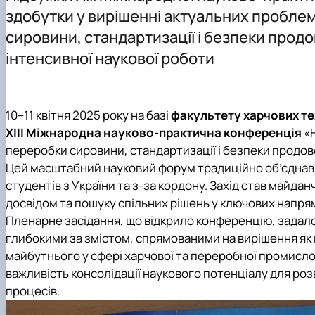
Міжнародна діяльність
Дисципліни кафедри
здобутки у вирішенні актуальних пробле
Здобутки кафедри
Навчально-методична робота
сировини, стандартизації і безпеки продо
Відповідальний за інформаційне наповнення веб-стор
Культурно-виховна робота
інтенсивної наукової роботи
10–11 квітня 2025 року на базі
факультету харчових те
ХІІІ Міжнародна науково-практична конференція
«Н
переробки сировини, стандартизації і безпеки продов
Цей масштабний науковий форум традиційно об’єднав пр
студентів з України та з-за кордону. Захід став майда
досвідом та пошуку спільних рішень у ключових напрям
Пленарне засідання, що відкрило конференцію, задало 
глибокими за змістом, спрямованими на вирішення як 
майбутнього у сфері харчової та переробної промислов
важливість консолідації наукового потенціалу для роз
процесів.