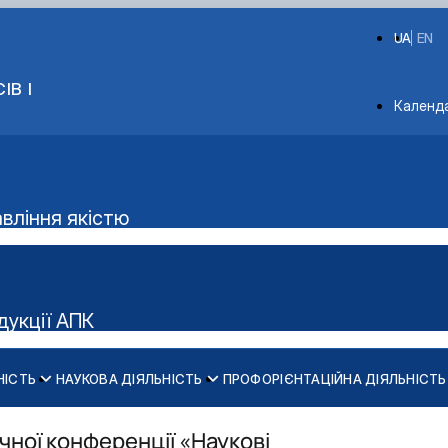
UA
EN
ІВ І
Depart
Календ
авління якістю
дукції АПК
НІСТЬ
НАУКОВА ДІЯЛЬНІСТЬ
ПРОФОРІЄНТАЦІЙНА ДІЯЛЬНІСТЬ
Конференції ф-ту харчових наук
бництв»
інші конференції
чної конференції «Наукові