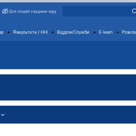
Для людей з вадами зору
ments
ар
Факультети / ННІ
Відділи/Служби
E-learn
Розкл