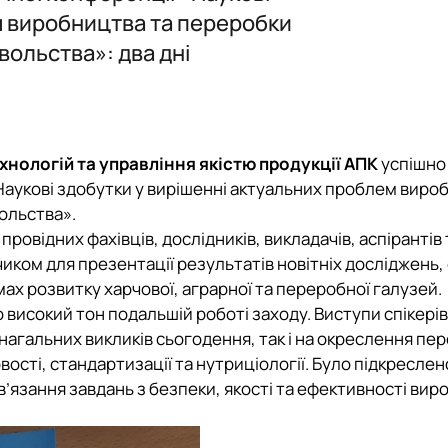
м виробництва та переробки
вольства»: два дні
інки кафедри
хнологій та управління якістю продукції АПК
успішно
аукові здобутки у вирішенні актуальних проблем виро
ольства».
овідних фахівців, дослідників, викладачів, аспірантів 
нчиком для презентації результатів новітніх досліджень,
ах розвитку харчової, аграрної та переробної галузей.
високий тон подальшій роботі заходу. Виступи спікерів
нагальних викликів сьогодення, так і на окреслення пе
ості, стандартизації та нутриціології. Було підкреслен
в’язання завдань з безпеки, якості та ефективності ви