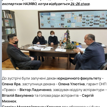
Кафедра міжнародного права та
План роботи
експертизи НАЗЯВО, котра відбудеться
24-26 січня
.
порівняльного правознавства
Протоколи засідань
Звіти про роботу
Договори про співробітництво
До зустрічі були залучені декан
юридичного факультету
–
Олена Яра
, заступниця декана –
Олена Улютіна
, гарант ОНП
«Право» –
Віктор Ладиченко
, завідувач
відділу аспірантури
–
Віталій Вакуленко
та голова ради аспірантів –
Сергій
Михнюк
.
Сергієм Миколайовичем Квашою
при обговоренні були