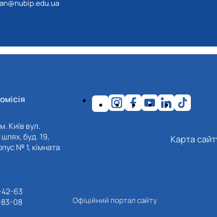
an@nubip.edu.ua
омісія
м. Київ вул.
шлях, буд. 19,
Карта сайт
пус № 1, кімната
-42-63
Офіційний портал сайту
-83-08