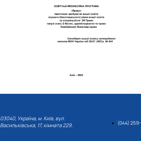
03040, Україна, м. Київ, вул.
(044) 259
Васильківська, 17, кімната 229.