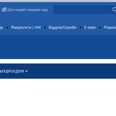
Для людей з вадами зору
ments
ар
Факультети / ННІ
Відділи/Служби
E-learn
Розкл
Ь
ПІДРОЗДІЛИ
академіка Василя Зіно…
ва