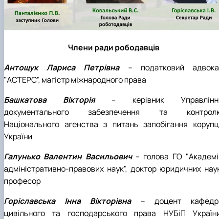
Кафедра міжнародного права та
План роботи
порівняльного правознавства
Протоколи засідань
Звіти про роботу
Договори про співробітництво
Члени ради рободавців
Антощук Лариса Петрівна
– податковий адвока
"АСТЕРС", магістр міжнародного права
Башкатова Вікторія
– керівник Управлінн
документального забезпечення та контрол
Національного агенства з питань запобігання корупці
України
Галунько Валентин Васильович
– голова ГО "Академі
адміністративно-правових наук", доктор юридичних наук
професор
Горіславська Інна Вікторівна
– доцент кафедр
цивільного та господарського права НУБіП Україн