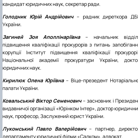
кандидат юридичних наук, секретар ради.
Голодник Юрій Андрійович
– радник диреткора ДБ
України
.
Загиней Зоя Аполлінаріївна
– начальник відділ
підвищення кваліфікації прокурорів з питань запобіганн
корупції Інститут підвищення кваліфікації прокурорі
Національної академії прокуратури України, докто
юридичних наук.
Кирилюк Олена Юріївна
– Віце-презедент Нотаріально
палати України.
Ковальський Віктор Семенович
– засновник і Президен
видавничої організації «Юрінком Інтер»
, доктор юридични
наук, професор, Заслужений юрист України.
Лукомський Павло Валерійович
– партнер, директо
департаменту юридичної фірми «Салком», адвокат
.