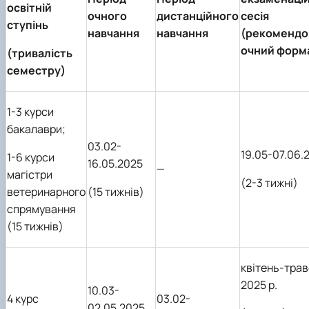
освітній
очного
дистанційного
сесія
ступінь
навчання
навчання
(рекомендо
очний форм
(тривалість
семестру)
1-3 курси
бакалаври;
03
.0
2
-
19.05-07.06.
1-6 курси
16
.
05
.202
5
—
магістри
(2-3 тижні)
ветеринарного
(15 тижнів)
спрямування
(15 тижнів)
квітень-тра
2025 р.
10
.0
3
-
4 курс
03
.0
2
-
02
.
05
.202
5