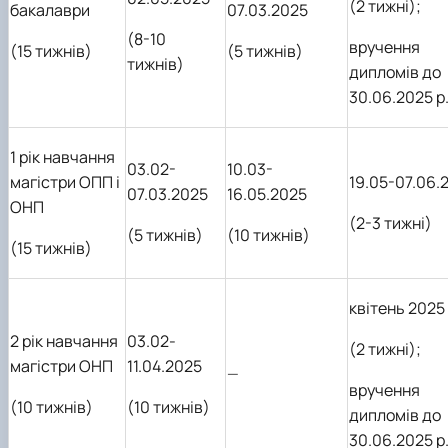
(2 тижні);
бакалаври
07
.
03
.202
5
(
8-
1
0
вручення
(15 тижнів)
(5 тижнів)
тижнів)
дипломів до
30.06.2025 р
1 рік навчання
03
.0
2
-
10
.0
3
-
магістри ОПП і
19.05-07.06.
07
.
03
.202
5
16
.
05
.202
5
ОНП
(2-3 тижні)
(5 тижнів)
(
1
0
тижнів)
(15 тижнів)
квітень 2025 
2 рік навчання
03
.0
2-
(2 тижні);
магістри ОНП
11.04.2025
—
вручення
(10 тижнів)
(10 тижнів)
дипломів до
30.06.2025 р