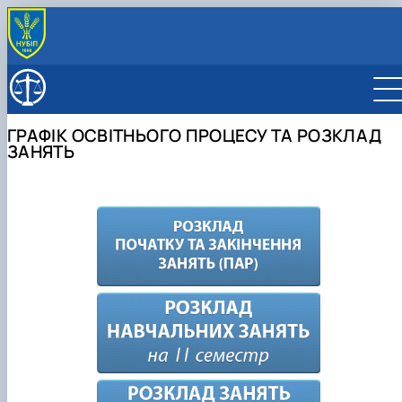
ПРО ФАКУЛЬТЕТ
Історія факультету
ОСВІТНІ ПРОГРАМИ
Офіційні докумети
Освітньо-професійна програма підготовки
ВСТУПНИКУ
ГРАФІК ОСВІТНЬОГО ПРОЦЕСУ ТА РОЗКЛАД
Адміністрація факультету
Магістрів
Вступ-2026
ЗДОБУВАЧУ
ЗАНЯТЬ
Структура факультету
Освітньо-професійна програма підготовки
Підготовчі курси до складання НМТ в НУБіП
Інформація для здобувачів
НАУКОВА ДІЯЛЬНІСТЬ
Вчена рада факультету
Бакалаврів
України
Графік навчання та розклад занять
Наукова робота факультету
АКАДЕМІЧНА ДОБРОЧЕСНІСТЬ
Наукова рада факультету
Положення про Вчену раду
Навчальні плани
Кабінет першокурсника
Екзаменаційна сесія
Наукова рада
ПІДРОЗДІЛИ
Склад Вченої ради
Склад ради
Проведення відкритих лекцій
Зимова екзаменаційна сесія
Наукові гуртки
Деканат
Плани роботи Вченої ради
Діяльність ради
Стипендіальний рейтинг
Літня екзаменаційна сесія
Конференції
Кафедри
Рішення Вченої ради юридичного
Скринька довіри
Підготовка аспірантів
Лабораторії факультету
Теорії та історії держави і права
факультету
Науково-практичний журнал «Право. Людина.
Юридична клініка "Захист і справедливість"
Кафедра аграрного, земельного та
Навчальна криміналістична лабораторія
Довкілля»
Рада аспірантів
екологічного права імені академіка Василя
Навчальна лабораторія електронних право
Рада молодих вчених
Зіно…
сервісів
Напрями діяльності
Рада роботодавців
Кафедра адміністративного та фінансового
Навчальний кабінет "Зала судових
Склад ради
Про Раду молодих вчених
Студентська організація факультету
права
засідань"
Члени Ради
Загальна інформація
Кафедра цивільного та господарського
Дільність Ради
Положення про раду
права
Актуальні наукові події, новини, заходи
Склад ради