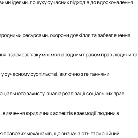
вими ідеями, пошуку сучасних підходів до вдосконалення
иродними ресурсами, охорони довкілля та забезпечення
чення взаємозв’язку між міжнародним правом прав людини та
 у сучасному суспільстві, включно з питаннями
соціального захисту, аналіз реалізації соціальних прав
, вивчення юридичних аспектів взаємодії людини з
ня правових механізмів, що визначають гармонійний