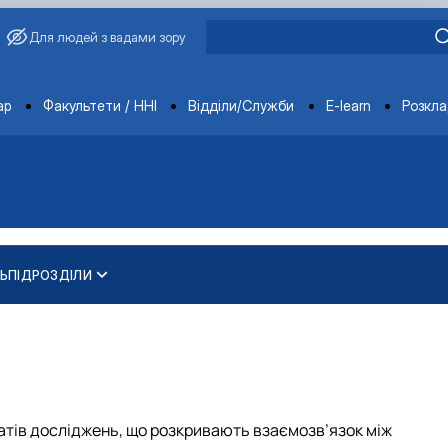
Для людей з вадами зору
ments
ар
Факультети / ННІ
Відділи/Служби
E-learn
Розкл
Ь
ПІДРОЗДІЛИ
академіка Василя Зіно…
ва
татів досліджень, що розкривають взаємозв’язок між