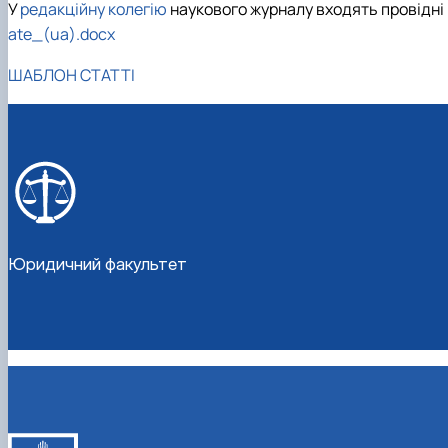
У
редакційну колегію
наукового журналу входять провідні вч
ate_(ua).docx
ШАБЛОН СТАТТІ
Юридичний факультет