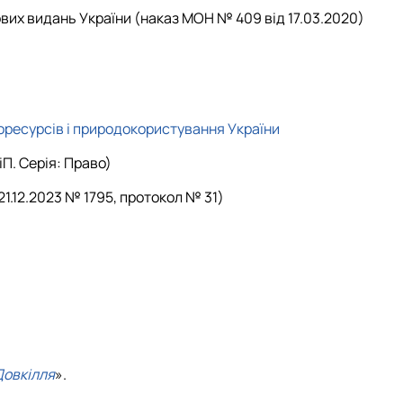
вих видань України (наказ МОН № 409 від 17.03.2020)
оресурсів і природокористування України
іП. Серія: Право)
1.12.2023 № 1795, протокол № 31)
Довкілля
».