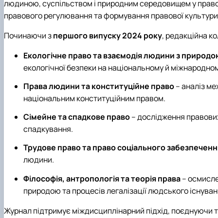
Рада роботодавців
людиною, суспільством і природним середовищем у правов
Студентська організація факультету
правового регулювання та формування правової культури 
Починаючи з
першого випуску 2024 року
, редакційна к
Екологічне право та взаємодія людини з природ
екологічної безпеки на національному й міжнародном
Права людини та конституційне право
– аналіз ме
національним конституційним правом.
Сімейне та спадкове право
– дослідження правових
спадкування.
Трудове право та право соціального забезпеченн
людини.
Філософія, антропологія та теорія права
– осмисле
природою та процесів легалізації людського існуван
Журнал підтримує міждисциплінарний підхід, поєднуючи т