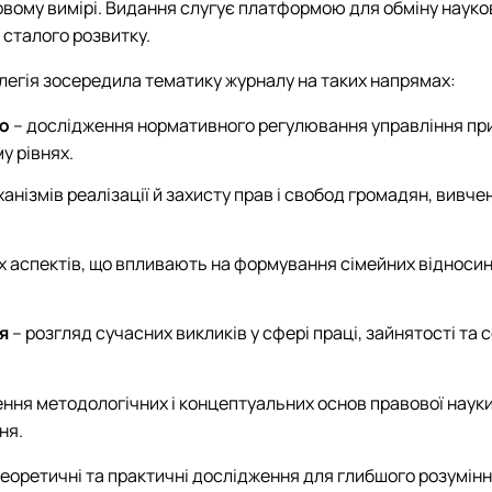
Договори про співробітництво
ому вимірі. Видання слугує платформою для обміну науко
сталого розвитку.
олегія зосередила тематику журналу на таких напрямах:
ою
– дослідження нормативного регулювання управління пр
у рівнях.
ханізмів реалізації й захисту прав і свобод громадян, вив
 аспектів, що впливають на формування сімейних відносин
я
– розгляд сучасних викликів у сфері праці, зайнятості та 
ння методологічних і концептуальних основ правової науки
ня.
еоретичні та практичні дослідження для глибшого розумін