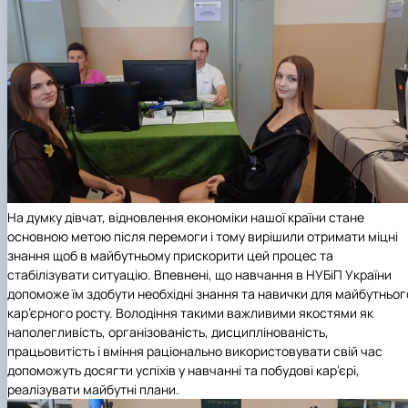
На думку дівчат, відновлення економіки нашої країни стане
основною метою після перемоги і тому вирішили отримати міцні
знання щоб в майбутньому прискорити цей процес та
стабілізувати ситуацію. Впевнені, що навчання в НУБіП України
допоможе їм здобути необхідні знання та навички для майбутньог
кар’єрного росту. Володіння такими важливими якостями як
наполегливість, організованість, дисциплінованість,
працьовитість і вміння раціонально використовувати свій час
допоможуть досягти успіхів у навчанні та побудові кар’єрі,
реалізувати майбутні плани.