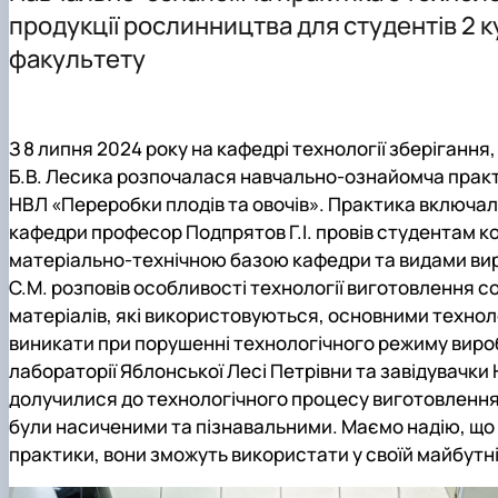
Презентація кафедри
Стандарти вищої освіти
Міжнародна науково-практична конференція «Інновацій
Послуги, які надає кафедра
Телефони гарячих ліній
продукції рослинництва для студентів 2 к
Каталоги освітніх програм
Тези магістрів випуску 2024 року
Зворотній зв'язок
факультету
Навчальна робота
Наукова бібліотека
Програми практик
Студентський науковий гурток "Технолог"
Навчальні та науково-дослідні лабораторії
Електронні навчальні ресурси
З 8 липня 2024 року на кафедрі технології зберігання
Профорієнтаційна діяльність кафедри
Б.В. Лесика розпочалася навчально-ознайомча практи
Працевлаштування випускників магістратури
НВЛ «Переробки плодів та овочів». Практика включала
Виховна робота
кафедри професор Подпрятов Г.І. провів студентам ко
Методичні рекомендації до виконання курсової робот
матеріально-технічною базою кафедри та видами виро
Розклад занять на 2025/2026
С.М. розповів особливості технології виготовлення со
Графік відпрацювань навчальних занять та практики
матеріалів, які використовуються, основними технол
виникати при порушенні технологічного режиму вироб
лабораторії Яблонської Лесі Петрівни та завідувачки
долучилися до технологічного процесу виготовлення со
були насиченими та пізнавальними. Маємо надію, що 
практики, вони зможуть використати у своїй майбутні