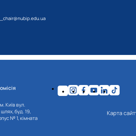
_chair@nubip.edu.ua
омісія
м. Київ вул.
шлях, буд. 19,
Карта сайт
пус № 1, кімната