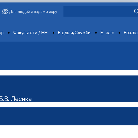
Для людей з вадами зору
ments
ар
Факультети / ННІ
Відділи/Служби
E-learn
Розкл
Б.В. Лесика
ського наукового гуртка "Технолог"