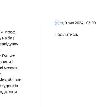
вт, 9 лип 2024 - 03:00
ім. проф.
Поділитися:
 на базі
завідувач
и Гунько
овини і
кі можуть
и
 Михайлівни
студентів
оходження