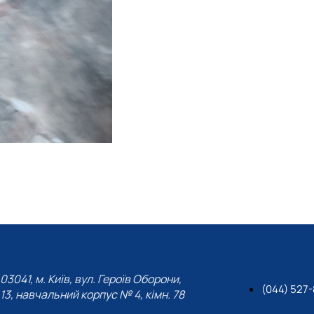
03041, м. Київ, вул. Героїв Оборони,
(044) 527
13, навчальний корпус № 4, кімн. 78