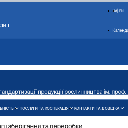
UA
EN
ІВ І
Depart
Календ
тандартизації продукції рослинництва ім. проф. 
ЬНІСТЬ
ПОСЛУГИ ТА КООПЕРАЦІЯ
КОНТАКТИ ТА ДОВІДКА
Керівництво гуртка
Діяльність cтудент
ії зберігання та переробки