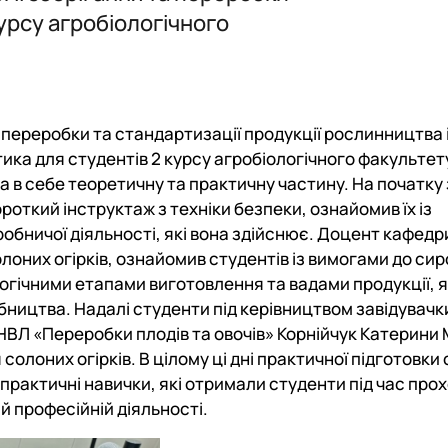
ні технології виробництва, л…
урсу агробіологічного
, переробки та стандартизації продукції рослинництва 
ка для студентів 2 курсу агробіологічного факультету
 в себе теоретичну та практичну частину. На початку 
роткий інструктаж з техніки безпеки, ознайомив їх із
и для студентів ОС Бакалавр т…
бничої діяльності, які вона здійснює. Доцент кафедр
лоних огірків, ознайомив студентів із вимогами до сир
огічними етапами виготовлення та вадами продукції, я
ництва. Надалі студенти під керівництвом завідувачк
 НВЛ «Переробки плодів та овочів» Корнійчук Катерини
лоних огірків. В цілому ці дні практичної підготовки 
практичні навички, які отримали студенти під час пр
й професійній діяльності.