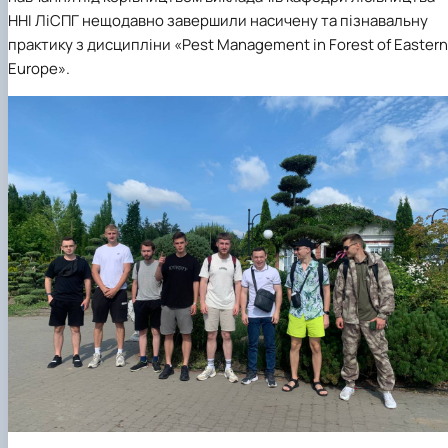
Пожежна ситуація в Україні за даними ЗМІ
ННІ ЛіСПГ нещодавно завершили насичену та пізнавальну
Проєкти
практику з дисципліни «Pest Management in Forest of Eastern
Прес-релізи
Europe».
Виступи в ЗМІ
Контакти