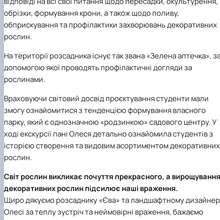
відповіді на всі свої питання щодо пересадки, окультурення,
обрізки, формування крони, а також щодо поливу,
обприскування та профілактики захворювань декоративних
рослин.
На території розсадника існує так звана «Зелена аптечка», з
допомогою якої проводять профілактичні догляди за
рослинами.
Враховуючи світовий досвід проєктування студенти мали
змогу ознайомитися з тенденцією формування власного
парку, який є однозначною «родзинкою» садового центру. У
ході екскурсії пані Олеся детально ознайомила студентів з
історією створення та видовим асортиментом декоративних
рослин.
Світ рослин викликає почуття прекрасного, а вирощуванн
декоративних рослин підсилює наші враження.
Щиро дякуємо розсаднику «Єва» та ландшафтному дизайнер
Олесі за теплу зустріч та неймовірні враження, бажаємо