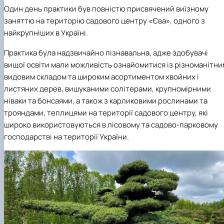
Один день практики був повністю присвячений виїзному
заняттю на територію садового центру «Єва», одного з
найкрупніших в Україні.
Практика була надзвичайно пізнавальна, адже здобувачі
вищої освіти мали можливість ознайомитися із різноманітни
видовим складом та широким асортиментом хвойних і
листяних дерев, вишуканими солітерами, крупномірними
ніваки та бонсаями, а також з карликовими рослинами та
трояндами, теплицями на території садового центру, які
широко використовуються в лісовому та садово-парковому
господарстві на території України.