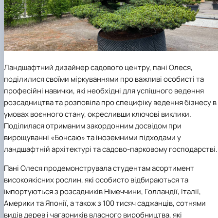
Ландшафтний дизайнер садового центру, пані Олеся,
поділилися своїми міркуваннями про важливі особисті та
професійні навички, які необхідні для успішного ведення
розсадництва та розповіла про специфіку ведення бізнесу в
умовах воєнного стану, окресливши ключові виклики.
Поділилася отриманим закордонним досвідом при
вирощуванні «Бонсаю» та іноземними підходами у
ландшафтній архітектурі та садово-парковому господарстві.
Пані Олеся продемонструвала студентам асортимент
високоякісних рослин, які особисто відбираються та
імпортуються з розсадників Німеччини, Голландії, Італії,
Америки та Японії, а також з 100 тисяч саджанців, сотнями
видів дерев і чагарників власного виробництва, які