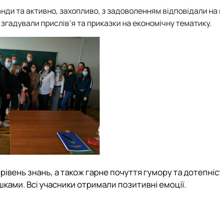
анди та активно, захопливо, з задоволенням відповідали на 
згадували прислів’я та приказки на економічну тематику.
рівень знань, а також гарне почуття гумору та дотепніс
ами. Всі учасники отримали позитивні емоції.