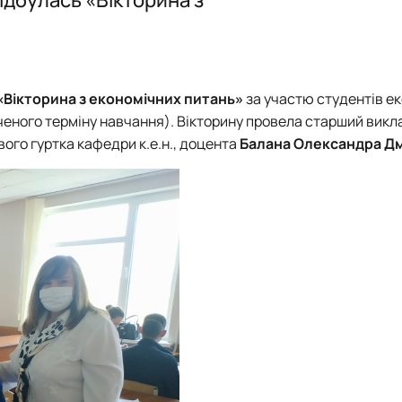
мств та галузей національного…
Вибіркові дисципліни
Події гуртка
План-графік роботи гуртка
Відзнаки гуртка
Результати дільності гуртка
План роботи гуртка
Здобутки
Новини гуртка
Звіти
«Вікторина з економічних питань»
за участю студентів е
Річні звіти гуртка
Події
ороченого терміну навчання). Вікторину провела старший вик
Стратегія розвитку
ого гуртка кафедри к.е.н., доцента
Балана Олександра Д