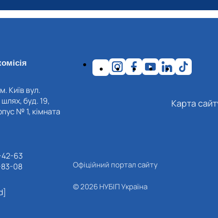
омісія
м. Київ вул.
шлях, буд. 19,
Карта сайт
пус № 1, кімната
-42-63
Офіційний портал сайту
-83-08
© 2026 НУБІП Україна
d]