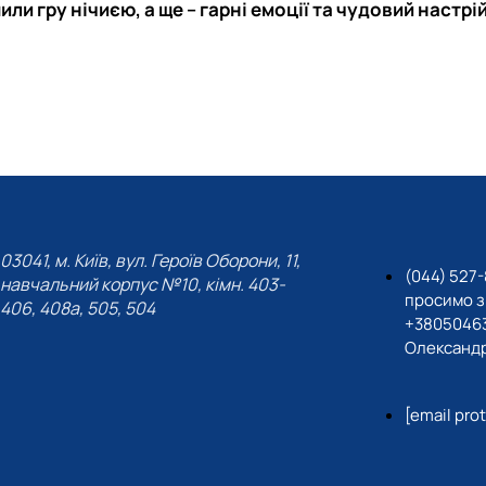
ли гру нічиєю, а ще – гарні емоції та чудовий настрій
03041, м. Київ, вул. Героїв Оборони, 11,
(044) 527-
навчальний корпус №10, кімн. 403-
просимо з
406, 408a, 505, 504
+38050463
Олександр
[email pro