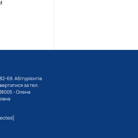
!
82-69. Абітурієнтів
вертатися за тел.
8005 - Олена
івна
tected]