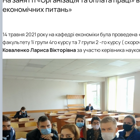
Офіційні Документи
Практична підготовка
ОНС "Доктор філософі" (PhD) ОНП "Економіка підприє
Науковий гурток "Соціальний пульс"
економічних питань»
Курсові роботи
Академічна доброчесність
Скринька довіри
Академічна доброчесність
14 травня 2021 року на кафедрі економіки була проведена
факультету 1ї групи 4го курсу та 7 групи 2 -го курсу ( ск
Коваленко Лариса Вікторівна
за участю керівника науков