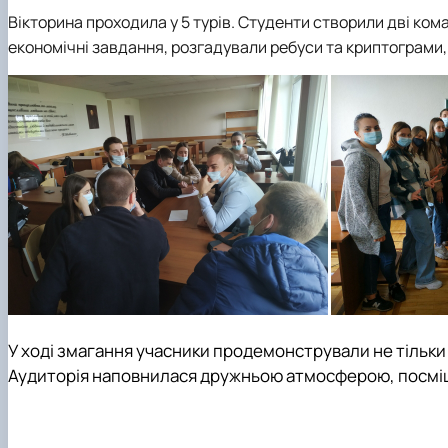
Вікторина проходила у 5 турів. Студенти створили дві ком
економічні завдання, розгадували ребуси та криптограми, 
У ході змагання учасники продемонстрували не тільки 
Аудиторія наповнилася дружньою атмосферою, посмішк