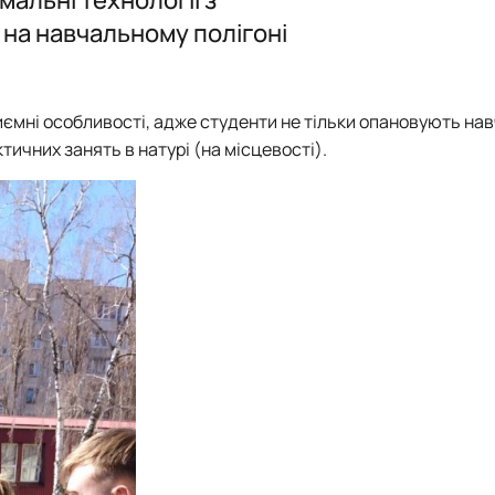
ення)
Електронне середовище
Відзнаки
Члени наук
Члени наук
План робо
на навчальному полігоні
 та картографічні вишукування…
Новини та
План робо
План робо
Звіт
План робо
Звіт
Звіт
Новини та
Звіт
Відзнаки
ємні особливості, адже студенти не тільки опановують нав
ктичних занять в натурі (на місцевості).