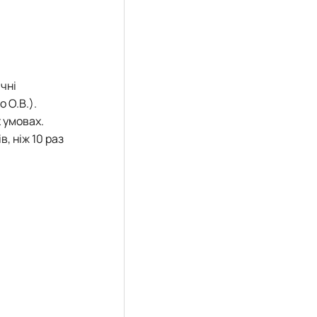
ичні
 О.В.).
 умовах.
, ніж 10 раз