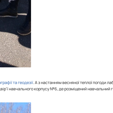
графії та геодезії
. А з настанням весняної теплої погоди ла
одвір’ї навчального корпусу №6, де розміщений навчальний