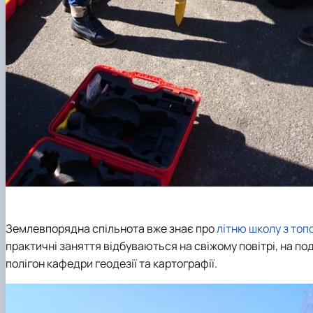
Землевпорядна спільнота вже знає про
літню школу з топо
практичні заняття відбуваються на свіжому повітрі, на п
полігон кафедри геодезії та картографії.