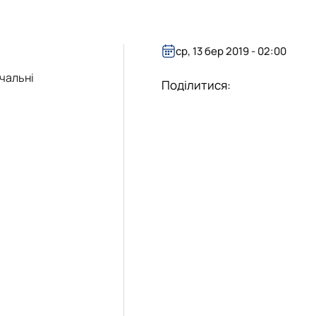
ового гуртка
ового гуртка
ти
 оголошення
ти
ти
ти
 оголошення
ср, 13 бер 2019 - 02:00
чальні
Поділитися: