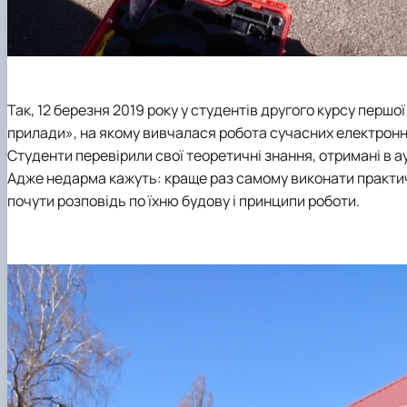
Так, 12 березня 2019 року у студентів другого курсу першо
прилади», на якому вивчалася робота сучасних електронни
Студенти перевірили свої теоретичні знання, отримані в а
Адже недарма кажуть: краще раз самому виконати практичн
почути розповідь по їхню будову і принципи роботи.