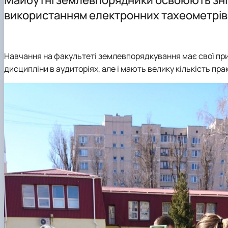
Культурно-виховна робота
Навчальні лабораторії (матеріально-технічне забезпеч
Студентський науковий гурток «Геодезія»
Графік проведення консультацій
використанням електронних тахеометрів 
Моніторинг якості атмосферного повітря
Практичне навчання
Студентський науковий гурток «Топографо-геодезичні
Орієнтовна тематика кваліфікаційних робіт
Студентський науковий гурток «Інженерна геодезія»
Навчання на факультеті землевпорядкування має свої при
дисципліни в аудиторіях, але і мають велику кількість пра