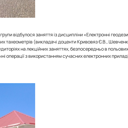
ї групи відбулося заняття із дисципліни «Електронні геодез
х тахеометрів (викладачі доценти Кривовяз Є.В., Шевченко
удиторіях на лекційних заняттях, безпосередньо в польових
і операції з використанням сучасних електронних приладів