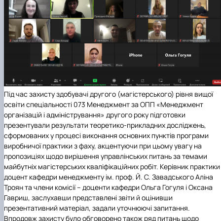
Під час захисту здобувачі другого (магістерського) рівня вищої
освіти спеціальності 073 Менеджмент за ОПП «Менеджмент
організацій і адміністрування» другого року підготовки
презентували результати теоретико-прикладних досліджень,
сформованих у процесі виконання основних пунктів програми
виробничої практики з фаху, акцентуючи при цьому увагу на
пропозиціях щодо вирішення управлінських питань за темами
майбутніх магістерських кваліфікаційних робіт. Керівник практики
доцент кафедри менеджменту ім. проф. Й. С. Завадського
Аліна
Троян
та члени комісії – доценти кафедри
Ольга Гогуля
і
Оксана
Гавриш,
заслухавши представлені звіти й оцінивши
презентативний матеріал, задали уточнюючі запитання.
Впродовж захисту було обговорено також ряд питань щодо