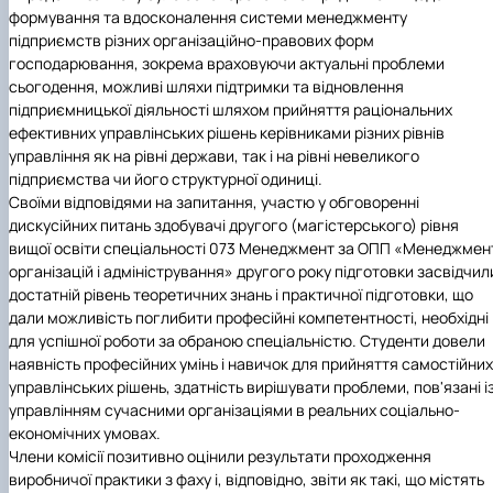
формування та вдосконалення системи менеджменту
підприємств різних організаційно-правових форм
господарювання, зокрема враховуючи актуальні проблеми
сьогодення, можливі шляхи підтримки та відновлення
підприємницької діяльності шляхом прийняття раціональних
ефективних управлінських рішень керівниками різних рівнів
управління як на рівні держави, так і на рівні невеликого
підприємства чи його структурної одиниці.
Своїми відповідями на запитання, участю у обговоренні
дискусійних питань здобувачі другого (магістерського) рівня
вищої освіти спеціальності 073 Менеджмент за ОПП «Менеджмен
організацій і адміністрування» другого року підготовки засвідчил
достатній рівень теоретичних знань і практичної підготовки, що
дали можливість поглибити професійні компетентності, необхідні
для успішної роботи за обраною спеціальністю. Студенти довели
наявність професійних умінь і навичок для прийняття самостійних
управлінських рішень, здатність вирішувати проблеми, пов'язані і
управлінням сучасними організаціями в реальних соціально-
економічних умовах.
Члени комісії позитивно оцінили результати проходження
виробничої практики з фаху і, відповідно, звіти як такі, що містять