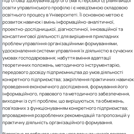
підготовці здобувачів другого (магістерського) рівня вищої
освіти управлінського профілю і є невід’ємною складовою
освітнього процесу в Університеті. Її основною метою є
розвиток навичок і вмінь інформаційно-аналітичної,
проектно-дослідницької, діагностичної, інноваційної та
консалтингової діяльності для вирішення прикладних
проблем управління організаційними формуваннями,
удосконалення системи управління їх діяльністю в сучасних
умовах господарювання; набуття вміння адаптації
теоретичних положень, методичного інструментарію,
передового досвіду підприємництва до умов діяльності
конкретного підприємства; закріплення практичних навичок
проведення економічного дослідження, формування його
інформаційного, правового та методичного забезпечення,
виходячи із суті проблем, що вирішуються, та обмежень,
пов’язаних з функціонуванням конкретного підприємства;
впровадження розроблених рекомендацій та пропозицій у
практичну діяльність організаційного формування.
Відповідно до робочого навчального плану та наказів ректора