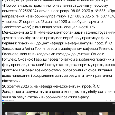
«Про організацію практичного навчання студентів у першому
семестрі 2023/2024 навчального року» 08.06.2023 р. № 583, «Пр
направлення на виробничу практику» від 17.08.2023 р. №1307
«С»
у період з 21 серпня до 13 жовтня 2023 р. здобувачі другого
(магістерського) рівня вищої освіти спеціальності 073
Менеджмент за ОПП «Менеджмент організацій і адміністрування
другого року підготовки проходили виробничу практику з фаху.
Керівник практики ‑ доцент кафедри менеджменту ім. проф. Й. С.
Завадського
Аліна Троян
, разом із завідувачем кафедри
Тетяною
Балановською
та викладачами кафедри доцентами
Ольгою
Гогулею
,
Оксаною Гавриш
перед початком виробничої практики з
фаху провели детальний інструктаж щодо алгоритму проходженн
практики в умовах воєнного стану, обговорили ключові питання
щодо написання і оформлення звіту за результатами практичної
підготовки
.
20 жовтня 2023 р.
на кафедрі менеджменту ім. проф. Й. С.
Завадського факультету аграрного менеджменту відбувся захис
звітів за результатами виробничої практики з фаху.