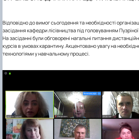
Склад кафедри
Виробничі практики
Публікації
Партнери
Підручники, навчальні посібники, монографії
Відповідно до вимог сьогодення та необхідності організац
засідання кафедри лісівництва під головуванням Пузріної 
На засіданні були обговорені нагальні питання дистанцій
курсів в умовах карантину. Акцентовано увагу на необхід
технологіями у навчальному процесі.