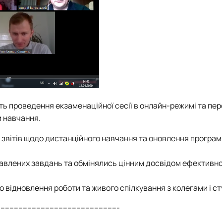
сть проведення екзаменаційної сесії в онлайн-режимі та пе
и навчання.
 звітів щодо дистанційного навчання та оновлення програм
тавлених завдань та обмінялись цінним досвідом ефективн
 відновлення роботи та живого спілкування з колегами і с
------------------------------------------------------