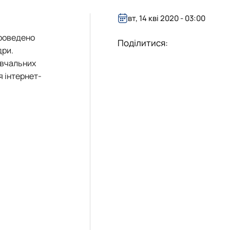
і
вт, 14 кві 2020 - 03:00
кого"
проведено
Поділитися:
дри.
авчальних
я інтернет-
І