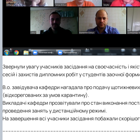
Звернули увагу учасників засідання на своєчасність і які
сесій і захистів дипломних робіт у студентів заочної форм
В.о. завідувача кафедри нагадала про подачу щотижневих
(відкорегованих за умов карантину).
Викладачі кафедри прозвітували про стан виконання пос
проведення занять у дистанційному режимі.
На завершення всі учасники засідання побажали скорішого
-------------------------------------------------------------------------------------------------