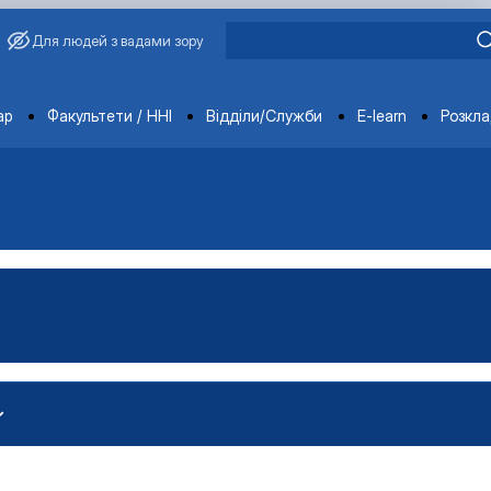
Для людей з вадами зору
ments
ар
Факультети / ННІ
Відділи/Служби
E-learn
Розкл