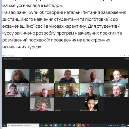
Пожежна ситуація в Україні за даними ЗМІ
майже усі викладачі кафедри.
Проєкти
На засіданні були обговорені нагальні питання завершення
Прес-релізи
дистанційного навчання студентами та підготовка їх до
Виступи в ЗМІ
екзаменаційної сесії в умовах карантину. Для студентів 4
Контакти
курсу закінчено розробку програм навчальних практик та
розміщений порядок їх проведення на електронних
навчальних курсах.