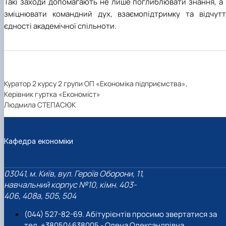
Такі заходи допомагають не лише поглиблювати знання, а 
зміцнювати командний дух, взаємопідтримку та відчутт
єдності академічної спільноти.
Куратор 2 курсу 2 групи ОП «Економіка підприємства»,
Керівник гуртка «Економіст»
Людмила СТЕПАСЮК
Кафедра економіки
03041, м. Київ, вул. Героїв Оборони, 11,
навчальний корпус №10, кімн. 403-
406, 408a, 505, 504
(044) 527-82-69. Абітурієнтів просимо звертатися за
тел. +380504638005 - Олена Олександрівна