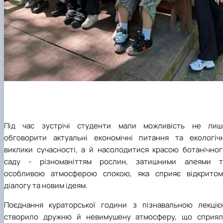
Під час зустрічі студенти мали можливість не лиш
обговорити актуальні економічні питання та екологічн
виклики сучасності, а й насолодитися красою ботанічног
саду - різноманіттям рослин, затишними алеями т
особливою атмосферою спокою, яка сприяє відкритом
діалогу та новим ідеям.
Поєднання кураторської години з пізнавальною лекціє
створило дружню й невимушену атмосферу, що сприял