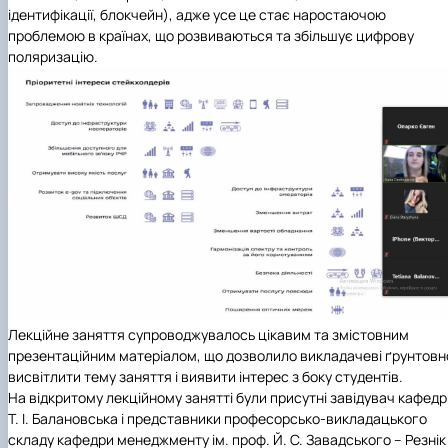
ідентифікації, блокчейн), адже усе це стає наростаючою
проблемою в країнах, що розвиваються та збільшує цифрову
поляризацію.
Лекційне заняття супроводжувалось цікавим та змістовним
презентаційним матеріалом, що дозволило викладачеві ґрунтовн
висвітлити тему заняття і виявити інтерес з боку студентів.
На відкритому лекційному занятті були присутні завідувач кафед
Т. І. Балановська і представники професорсько-викладацького
складу кафедри менеджменту ім. проф. Й. С. Завадського – Резнік