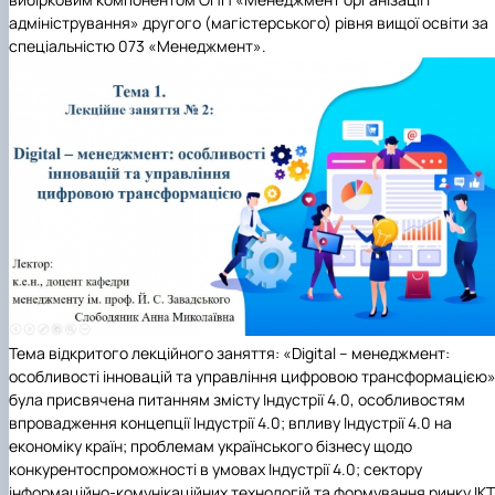
адміністрування» другого (магістерського) рівня вищої освіти за
спеціальністю 073 «Менеджмент».
Тема відкритого лекційного заняття: «Digital – менеджмент:
особливості інновацій та управління цифровою трансформацією
була присвячена питанням змісту Індустрії 4.0, особливостям
впровадження концепції Індустрії 4.0; впливу Індустрії 4.0 на
економіку країн; проблемам українського бізнесу щодо
конкурентоспроможності в умовах Індустрії 4.0; сектору
інформаційно-комунікаційних технологій та формування ринку ІКТ