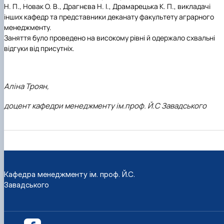
Н. П., Новак О. В., Драгнєва Н. І., Драмарецька К. П., викладачі
інших кафедр та представники деканату факультету аграрного
менеджменту.
Заняття було проведено на високому рівні й одержало схвальні
відгуки від присутніх.
Аліна Троян,
доцент кафедри менеджменту ім.проф. Й.С Завадського
Кафедра менеджменту ім. проф. Й.С.
Завадського